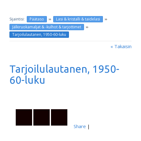
››
››
Päätaso
Lasi & kristalli & taidelasi
››
Jälkiruokamaljat & -kulhot & tarjottimet
Tarjoilulautanen, 1950-60-luku
« Takaisin
Tarjoilulautanen, 1950-
60-luku
Share
|