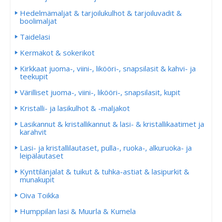
Hedelmämaljat & tarjoilukulhot & tarjoiluvadit &
boolimaljat
Taidelasi
Kermakot & sokerikot
Kirkkaat juoma-, viini-, likööri-, snapsilasit & kahvi- ja
teekupit
Värilliset juoma-, viini-, likööri-, snapsilasit, kupit
Kristalli- ja lasikulhot & -maljakot
Lasikannut & kristallikannut & lasi- & kristallikaatimet ja
karahvit
Lasi- ja kristallilautaset, pulla-, ruoka-, alkuruoka- ja
leipälautaset
Kynttilänjalat & tuikut & tuhka-astiat & lasipurkit &
munakupit
Oiva Toikka
Humppilan lasi & Muurla & Kumela