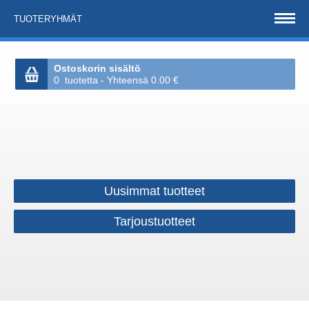
TUOTERYHMÄT
Ostoskorin sisältö
0 tuotetta - Yhteensä 0.00 €
Uusimmat tuotteet
Tarjoustuotteet