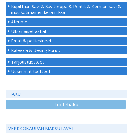
Kupittaan Savi & Savitorppa & Pentik & Kerman savi &
muu kotimainen keramiikka
Aterimet
Ulkomaiset astiat
Emali & peltiesineet
Kalevala & desing korut.
Tarjoustuotteet
Uusimmat tuotteet
HAKU
Tuotehaku
VERKKOKAUPAN MAKSUTAVAT