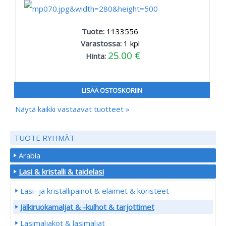
Tuote:
1133556
Varastossa:
1
kpl
25.00 €
Hinta:
LISÄÄ OSTOSKORIIN
Näytä kaikki vastaavat tuotteet »
TUOTE RYHMÄT
Arabia
Lasi & kristalli & taidelasi
Lasi- ja kristallipainot & eläimet & koristeet
Jälkiruokamaljat & -kulhot & tarjottimet
Lasimaljakot & lasimaljat