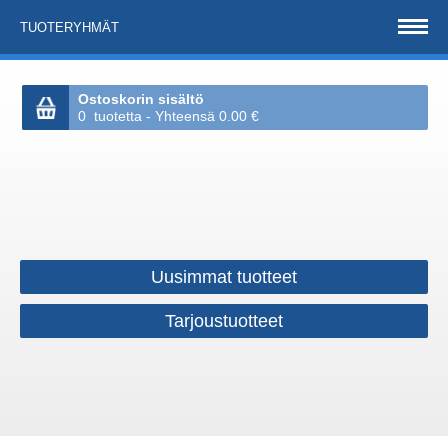
TUOTERYHMÄT
Ostoskorin sisältö
0 tuotetta - Yhteensä 0.00 €
Uusimmat tuotteet
Tarjoustuotteet