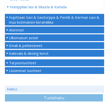
Humppilan lasi & Muurla & Kumela
Kupittaan Savi & Savitorppa & Pentik & Kerman savi &
muu kotimainen keramiikka
Aterimet
Ulkomaiset astiat
Emali & peltiesineet
Kalevala & desing korut.
Tarjoustuotteet
Uusimmat tuotteet
HAKU
Tuotehaku