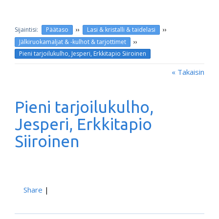
››
››
Päätaso
Lasi & kristalli & taidelasi
››
Jälkiruokamaljat & -kulhot & tarjottimet
Pieni tarjoilukulho, Jesperi, Erkkitapio Siiroinen
« Takaisin
Pieni tarjoilukulho,
Jesperi, Erkkitapio
Siiroinen
Share
|