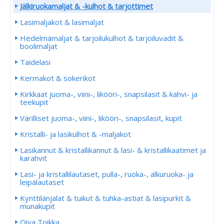
Jälkiruokamaljat & -kulhot & tarjottimet
Lasimaljakot & lasimaljat
Hedelmämaljat & tarjoilukulhot & tarjoiluvadit &
boolimaljat
Taidelasi
Kermakot & sokerikot
Kirkkaat juoma-, viini-, likööri-, snapsilasit & kahvi- ja
teekupit
Värilliset juoma-, viini-, likööri-, snapsilasit, kupit
Kristalli- ja lasikulhot & -maljakot
Lasikannut & kristallikannut & lasi- & kristallikaatimet ja
karahvit
Lasi- ja kristallilautaset, pulla-, ruoka-, alkuruoka- ja
leipälautaset
Kynttilänjalat & tuikut & tuhka-astiat & lasipurkit &
munakupit
Oiva Toikka