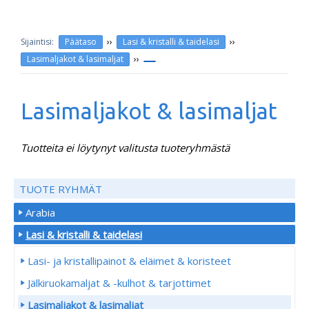
››
››
Päätaso
Lasi & kristalli & taidelasi
››
Lasimaljakot & lasimaljat
Lasimaljakot & lasimaljat
Tuotteita ei löytynyt valitusta tuoteryhmästä
TUOTE RYHMÄT
Arabia
Lasi & kristalli & taidelasi
Lasi- ja kristallipainot & eläimet & koristeet
Jälkiruokamaljat & -kulhot & tarjottimet
Lasimaljakot & lasimaljat