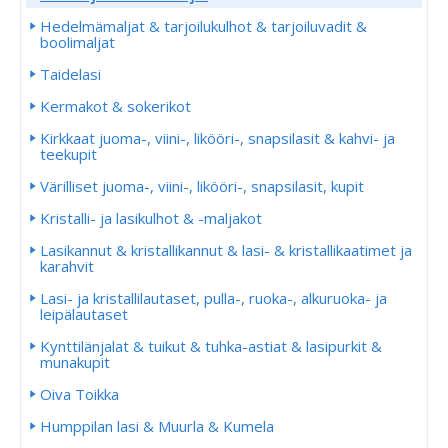
Hedelmämaljat & tarjoilukulhot & tarjoiluvadit &
boolimaljat
Taidelasi
Kermakot & sokerikot
Kirkkaat juoma-, viini-, likööri-, snapsilasit & kahvi- ja
teekupit
Värilliset juoma-, viini-, likööri-, snapsilasit, kupit
Kristalli- ja lasikulhot & -maljakot
Lasikannut & kristallikannut & lasi- & kristallikaatimet ja
karahvit
Lasi- ja kristallilautaset, pulla-, ruoka-, alkuruoka- ja
leipälautaset
Kynttilänjalat & tuikut & tuhka-astiat & lasipurkit &
munakupit
Oiva Toikka
Humppilan lasi & Muurla & Kumela