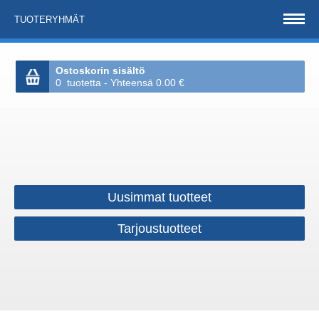
TUOTERYHMÄT
Ostoskorin sisältö
0 tuotetta - Yhteensä 0.00 €
Uusimmat tuotteet
Tarjoustuotteet