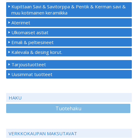
Kupittaan Savi & Savitorppa & Pentik & Kerman savi &
muu kotimainen keramiikka
Aterimet
Ulkomaiset astiat
Emali & peltiesineet
Kalevala & desing korut.
Tarjoustuotteet
Uusimmat tuotteet
HAKU
Tuotehaku
VERKKOKAUPAN MAKSUTAVAT