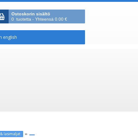
Ostoskorin sisältö
0 tuotetta - Yhteensä 0.00 €
››
& lasimaljat