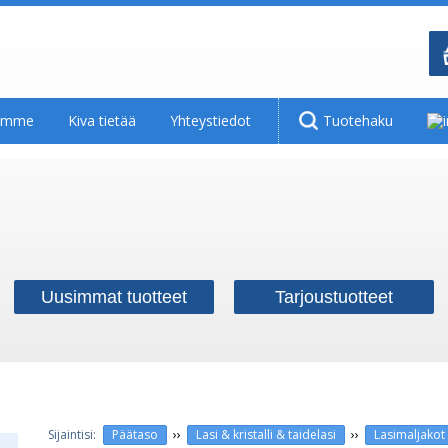
tamme
Kiva tietää
Yhteystiedot
Tuotehaku
Uusimmat tuotteet
Tarjoustuotteet
››
››
Päätaso
Lasi & kristalli & taidelasi
Lasimaljakot 