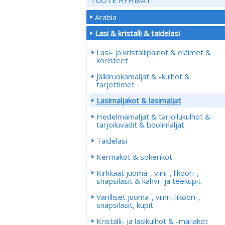
Arabia
Lasi & kristalli & taidelasi
Lasi- ja kristallipainot & eläimet &
koristeet
Jälkiruokamaljat & -kulhot &
tarjottimet
Lasimaljakot & lasimaljat
Hedelmämaljat & tarjoilukulhot &
tarjoiluvadit & boolimaljat
Taidelasi
Kermakot & sokerikot
Kirkkaat juoma-, viini-, likööri-,
snapsilasit & kahvi- ja teekupit
Värilliset juoma-, viini-, likööri-,
snapsilasit, kupit
Kristalli- ja lasikulhot & -maljakot