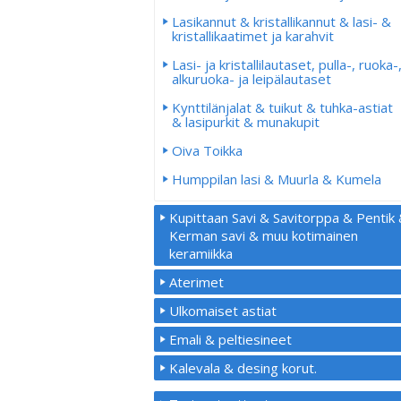
Lasikannut & kristallikannut & lasi- &
kristallikaatimet ja karahvit
Lasi- ja kristallilautaset, pulla-, ruoka-
alkuruoka- ja leipälautaset
Kynttilänjalat & tuikut & tuhka-astiat
& lasipurkit & munakupit
Oiva Toikka
Humppilan lasi & Muurla & Kumela
Kupittaan Savi & Savitorppa & Pentik
Kerman savi & muu kotimainen
keramiikka
Aterimet
Ulkomaiset astiat
Emali & peltiesineet
Kalevala & desing korut.