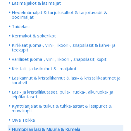
Lasimaljakot & lasimaljat
Hedelmämaljat & tarjoilukulhot & tarjoiluvadit &
boolimaljat
Taidelasi
Kermakot & sokerikot
Kirkkaat juoma-, viini-, likööri-, snapsilasit & kahvi- ja
teekupit
Värilliset juoma-, viini-, likööri-, snapsilasit, kupit
Kristalli- ja lasikulhot & -maljakot
Lasikannut & kristallikannut & lasi- & kristallikaatimet ja
karahvit
Lasi- ja kristallilautaset, pulla-, ruoka-, alkuruoka- ja
leipälautaset
Kynttilänjalat & tuikut & tuhka-astiat & lasipurkit &
munakupit
Oiva Toikka
Humppilan lasi & Muurla & Kumela