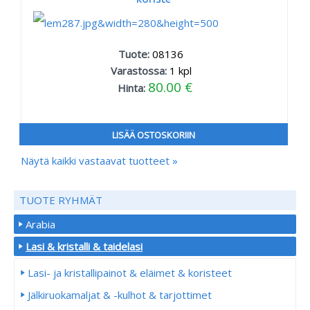
Tuote:
08136
Varastossa:
1
kpl
80.00 €
Hinta:
LISÄÄ OSTOSKORIIN
Näytä kaikki vastaavat tuotteet »
TUOTE RYHMÄT
Arabia
Lasi & kristalli & taidelasi
Lasi- ja kristallipainot & eläimet & koristeet
Jälkiruokamaljat & -kulhot & tarjottimet