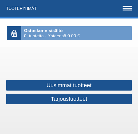
TUOTERYHMÄT
Ostoskorin sisältö
0 tuotetta - Yhteensä 0.00 €
Uusimmat tuotteet
Tarjoustuotteet