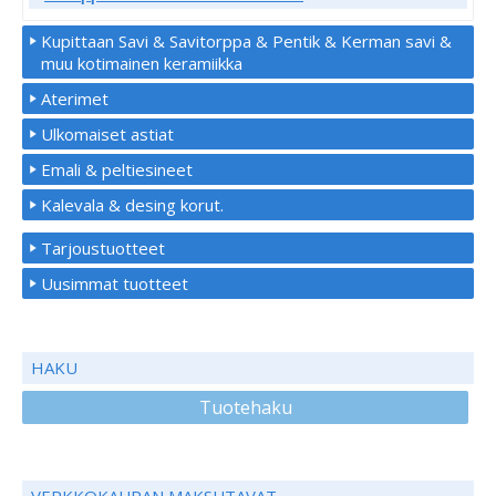
Kupittaan Savi & Savitorppa & Pentik & Kerman savi &
muu kotimainen keramiikka
Aterimet
Ulkomaiset astiat
Emali & peltiesineet
Kalevala & desing korut.
Tarjoustuotteet
Uusimmat tuotteet
HAKU
Tuotehaku