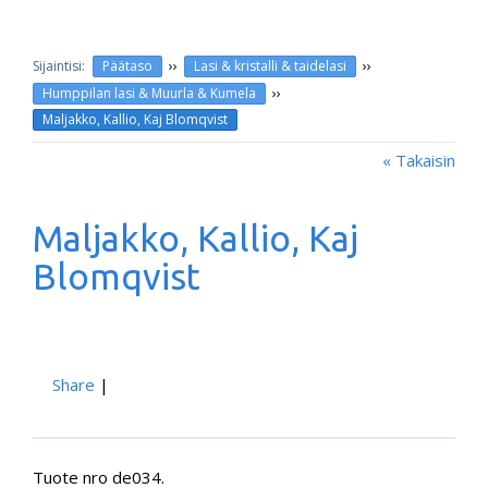
››
››
Päätaso
Lasi & kristalli & taidelasi
››
Humppilan lasi & Muurla & Kumela
Maljakko, Kallio, Kaj Blomqvist
« Takaisin
Maljakko, Kallio, Kaj
Blomqvist
Share
|
Tuote nro de034.