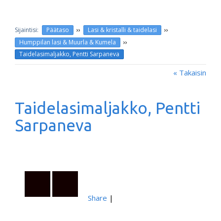
››
››
Päätaso
Lasi & kristalli & taidelasi
››
Humppilan lasi & Muurla & Kumela
Taidelasimaljakko, Pentti Sarpaneva
« Takaisin
Taidelasimaljakko, Pentti
Sarpaneva
Share
|