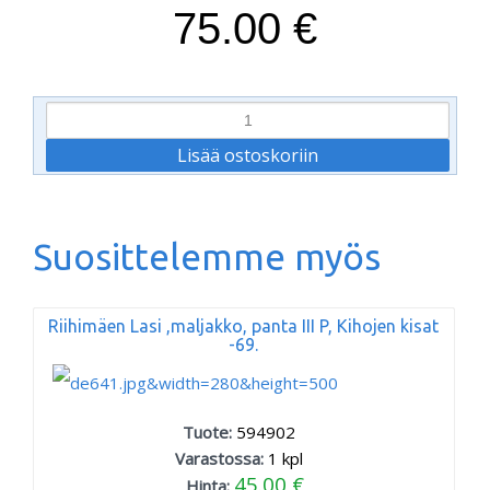
75.00 €
Suosittelemme myös
Riihimäen Lasi ,maljakko, panta III P, Kihojen kisat
-69.
Tuote:
594902
Varastossa:
1
kpl
45.00 €
Hinta: