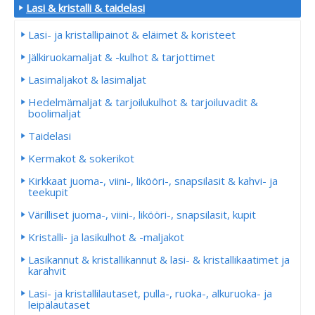
Lasi & kristalli & taidelasi
Lasi- ja kristallipainot & eläimet & koristeet
Jälkiruokamaljat & -kulhot & tarjottimet
Lasimaljakot & lasimaljat
Hedelmämaljat & tarjoilukulhot & tarjoiluvadit &
boolimaljat
Taidelasi
Kermakot & sokerikot
Kirkkaat juoma-, viini-, likööri-, snapsilasit & kahvi- ja
teekupit
Värilliset juoma-, viini-, likööri-, snapsilasit, kupit
Kristalli- ja lasikulhot & -maljakot
Lasikannut & kristallikannut & lasi- & kristallikaatimet ja
karahvit
Lasi- ja kristallilautaset, pulla-, ruoka-, alkuruoka- ja
leipälautaset