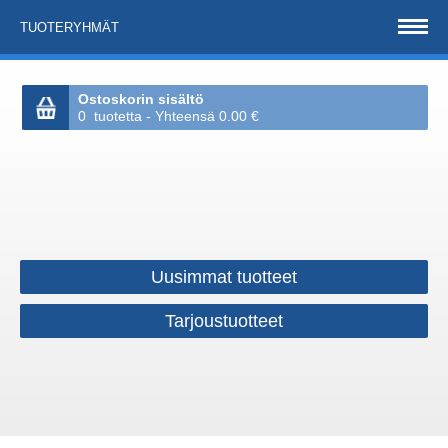
TUOTERYHMÄT
Ostoskorin sisältö
0 tuotetta - Yhteensä 0.00 €
Uusimmat tuotteet
Tarjoustuotteet