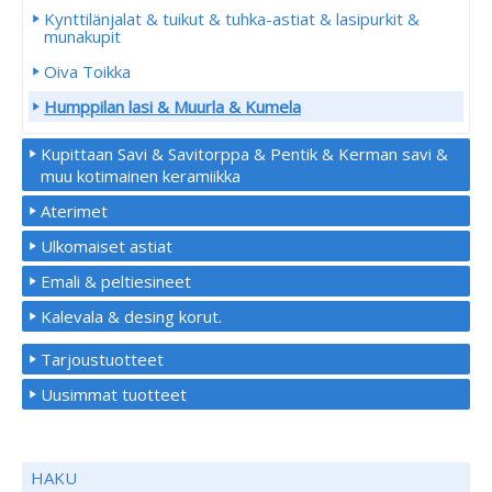
Kynttilänjalat & tuikut & tuhka-astiat & lasipurkit &
munakupit
Oiva Toikka
Humppilan lasi & Muurla & Kumela
Kupittaan Savi & Savitorppa & Pentik & Kerman savi &
muu kotimainen keramiikka
Aterimet
Ulkomaiset astiat
Emali & peltiesineet
Kalevala & desing korut.
Tarjoustuotteet
Uusimmat tuotteet
HAKU