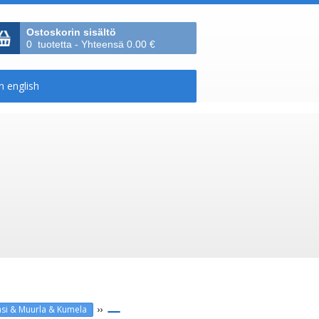
Ostoskorin sisältö
0 tuotetta - Yhteensä 0.00 €
››
si & Muurla & Kumela