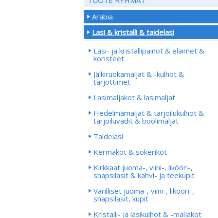
Arabia
Lasi & kristalli & taidelasi
Lasi- ja kristallipainot & eläimet &
koristeet
Jälkiruokamaljat & -kulhot &
tarjottimet
Lasimaljakot & lasimaljat
Hedelmämaljat & tarjoilukulhot &
tarjoiluvadit & boolimaljat
Taidelasi
Kermakot & sokerikot
Kirkkaat juoma-, viini-, likööri-,
snapsilasit & kahvi- ja teekupit
Värilliset juoma-, viini-, likööri-,
snapsilasit, kupit
Kristalli- ja lasikulhot & -maljakot