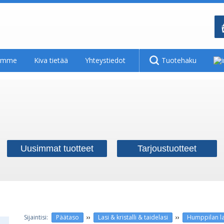
tamme
Kiva tietää
Yhteystiedot
Tuotehaku
Uusimmat tuotteet
Tarjoustuotteet
››
››
Päätaso
Lasi & kristalli & taidelasi
Humppilan la