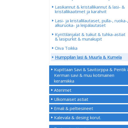
Lasikannut & kristallikannut & lasi- &
kristallikaatimet ja karahvit
Lasi- ja kristallilautaset, pulla-, ruoka-
alkuruoka- ja leipälautaset
Kynttilänjalat & tuikut & tuhka-astiat
& lasipurkit & munakupit
Oiva Toikka
Humppilan lasi & Muurla & Kumela
Kupittaan Savi & Savitorppa & Pentik
Kerman savi & muu kotimainen
keramiikka
Aterimet
Ulkomaiset astiat
Emali & peltiesineet
Kalevala & desing korut.