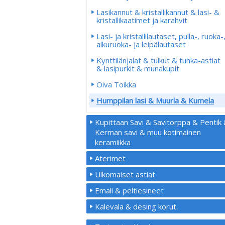
Lasikannut & kristallikannut & lasi- &
kristallikaatimet ja karahvit
Lasi- ja kristallilautaset, pulla-, ruoka-
alkuruoka- ja leipälautaset
Kynttilänjalat & tuikut & tuhka-astiat
& lasipurkit & munakupit
Oiva Toikka
Humppilan lasi & Muurla & Kumela
Kupittaan Savi & Savitorppa & Pentik
Kerman savi & muu kotimainen
keramiikka
Aterimet
Ulkomaiset astiat
Emali & peltiesineet
Kalevala & desing korut.