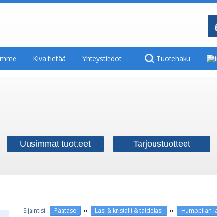
tamme
Kiva tietää
Yhteystiedot
Tuotehaku
Uusimmat tuotteet
Tarjoustuotteet
››
››
Päätaso
Lasi & kristalli & taidelasi
Humppilan la