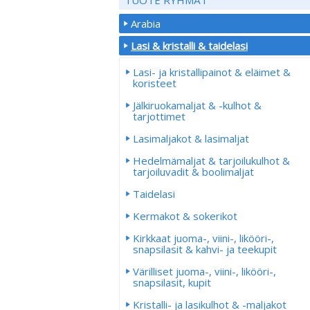
Arabia
Lasi & kristalli & taidelasi
Lasi- ja kristallipainot & eläimet &
koristeet
Jälkiruokamaljat & -kulhot &
tarjottimet
Lasimaljakot & lasimaljat
Hedelmämaljat & tarjoilukulhot &
tarjoiluvadit & boolimaljat
Taidelasi
Kermakot & sokerikot
Kirkkaat juoma-, viini-, likööri-,
snapsilasit & kahvi- ja teekupit
Värilliset juoma-, viini-, likööri-,
snapsilasit, kupit
Kristalli- ja lasikulhot & -maljakot