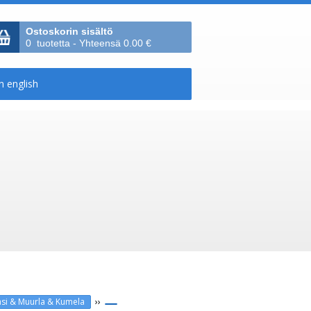
Ostoskorin sisältö
0 tuotetta - Yhteensä 0.00 €
››
si & Muurla & Kumela