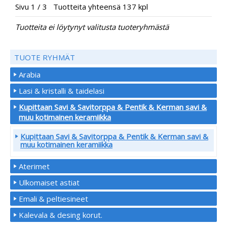
Sivu 1 / 3 Tuotteita yhteensä 137 kpl
Tuotteita ei löytynyt valitusta tuoteryhmästä
TUOTE RYHMÄT
Arabia
Lasi & kristalli & taidelasi
Kupittaan Savi & Savitorppa & Pentik & Kerman savi &
muu kotimainen keramiikka
Kupittaan Savi & Savitorppa & Pentik & Kerman savi &
muu kotimainen keramiikka
Aterimet
Ulkomaiset astiat
Emali & peltiesineet
Kalevala & desing korut.