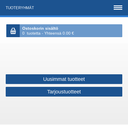
TUOTERYHMÄT
Ostoskorin sisältö
0 tuotetta - Yhteensä 0.00 €
Uusimmat tuotteet
Tarjoustuotteet