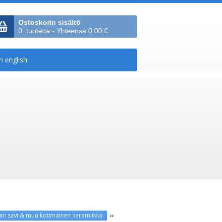
Ostoskorin sisältö
0 tuotetta - Yhteensä 0.00 €
››
man savi & muu kotimainen keramiikka