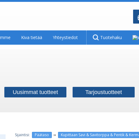
tamme
Kiva tietää
Yhteystiedot
Tuotehaku
Uusimmat tuotteet
Tarjoustuotteet
››
Päätaso
Kupittaan Savi & Savitorppa & Pentik & Ker