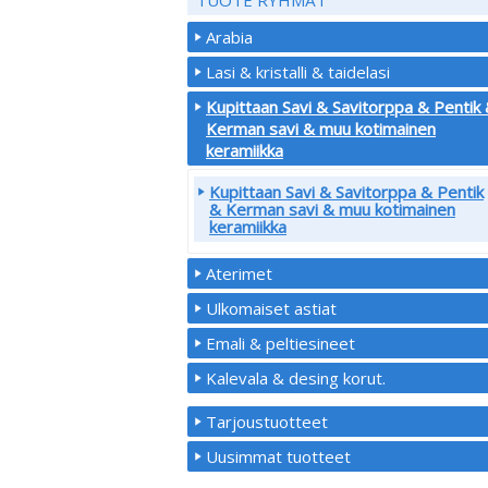
Arabia
Lasi & kristalli & taidelasi
Kupittaan Savi & Savitorppa & Pentik
Kerman savi & muu kotimainen
keramiikka
Kupittaan Savi & Savitorppa & Pentik
& Kerman savi & muu kotimainen
keramiikka
Aterimet
Ulkomaiset astiat
Emali & peltiesineet
Kalevala & desing korut.
Tarjoustuotteet
Uusimmat tuotteet