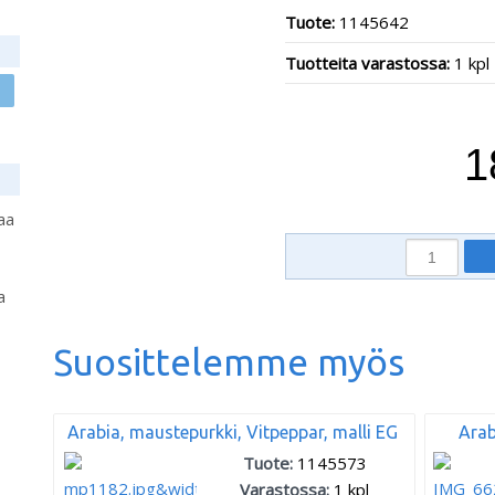
Tuote:
1145642
Tuotteita varastossa:
1 kpl
1
aa
a
Suosittelemme myös
Arabia, maustepurkki, Vitpeppar, malli EG
Arab
Tuote:
1145573
Varastossa:
1
kpl