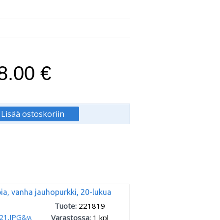
8.00 €
ia, vanha jauhopurkki, 20-lukua
Tuote:
221819
Varastossa:
1
kpl