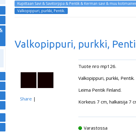
Kupittaan Savi & Savitorppa & Pentik & Kerman savi & muu kotimaine
Valkopippuri, purkki, Pentik.
 &
Valkopippuri, purkki, Penti
Tuote nro mp126.
Valkopippuri, purkki, Pentik.
Leima Pentik Finland.
Share
|
Korkeus 7 cm, halkaisija 7 c
Varastossa