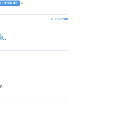
››
n keramiikka
« Takaisin
k.
m.