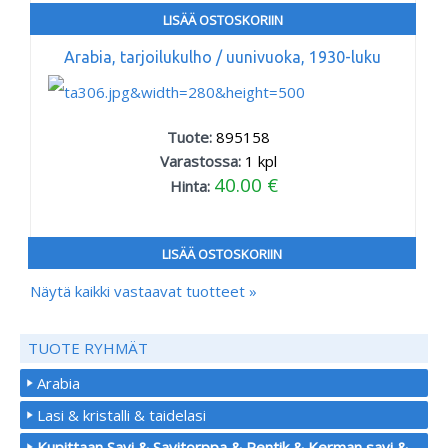
LISÄÄ OSTOSKORIIN
Arabia, tarjoilukulho / uunivuoka, 1930-luku
Tuote:
895158
Varastossa:
1
kpl
40.00 €
Hinta:
LISÄÄ OSTOSKORIIN
Näytä kaikki vastaavat tuotteet »
TUOTE RYHMÄT
Arabia
Lasi & kristalli & taidelasi
Kupittaan Savi & Savitorppa & Pentik & Kerman savi &