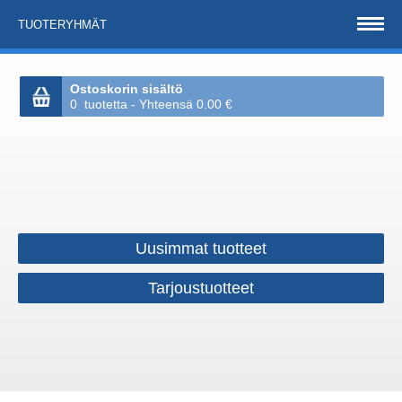
TUOTERYHMÄT
Ostoskorin sisältö
0 tuotetta - Yhteensä 0.00 €
Uusimmat tuotteet
Tarjoustuotteet