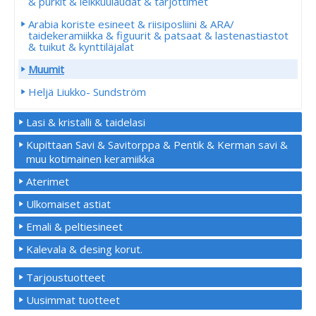
& purkit & leikkuulaudat & tarjottimet
Arabia koriste esineet & riisiposliini & ARA/
taidekeramiikka & figuurit & patsaat & lastenastiastot
& tuikut & kynttiläjalat
Muumit
Heljä Liukko- Sundström
Lasi & kristalli & taidelasi
Kupittaan Savi & Savitorppa & Pentik & Kerman savi &
muu kotimainen keramiikka
Aterimet
Ulkomaiset astiat
Emali & peltiesineet
Kalevala & desing korut.
Tarjoustuotteet
Uusimmat tuotteet