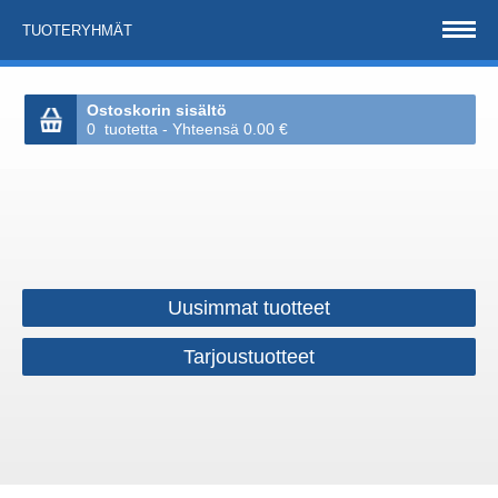
TUOTERYHMÄT
Ostoskorin sisältö
0 tuotetta - Yhteensä 0.00 €
Uusimmat tuotteet
Tarjoustuotteet