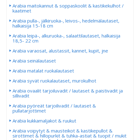
Arabia maitokannut & soppaskoolit & kastikekulhot /
kaatimet
Arabia pulla-, jälkiruoka-, leivos-, hedelmälautaset,
halkaisija 15-18 cm
Arabia leipä-, alkuruoka-, salaattilautaset, halkaisija
18,5- 22 cm
Arabia varaosat, alustassit, kannet, kupit, jne
Arabia seinälautaset
Arabia matalat ruokalautaset
Arabia syvät ruokalautaset, murokulhot
Arabia ovaalit tarjoiluvadit / lautaset & paistivadit ja
sillivadit
Arabia pyöreät tarjoilivadit / lautaset &
pullatarjottimet
Arabia kukkamaljakot & ruukut
Arabia voipytyt & mausteikot & kastikepullot &
sirottimet & hillopurkit & tuhka-astiat & tuopit / mukit