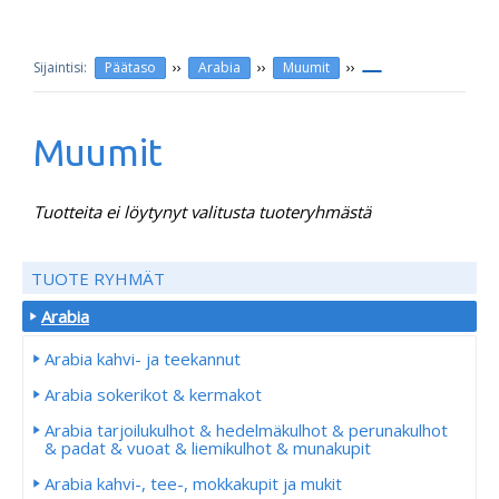
››
››
››
Päätaso
Arabia
Muumit
Muumit
Tuotteita ei löytynyt valitusta tuoteryhmästä
TUOTE RYHMÄT
Arabia
Arabia kahvi- ja teekannut
Arabia sokerikot & kermakot
Arabia tarjoilukulhot & hedelmäkulhot & perunakulhot
& padat & vuoat & liemikulhot & munakupit
Arabia kahvi-, tee-, mokkakupit ja mukit