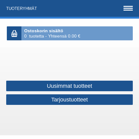
TUOTERYHMÄT
Ostoskorin sisältö
0 tuotetta - Yhteensä 0.00 €
Uusimmat tuotteet
Tarjoustuotteet