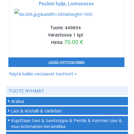
Posliini hylje, Lomonosov
Tuote:
449894
Varastossa:
1
kpl
70.00 €
Hinta:
LISÄÄ OSTOSKORIIN
Näytä kaikki vastaavat tuotteet »
TUOTE RYHMÄT
Arabia
Lasi & kristalli & taidelasi
Kupittaan Savi & Savitorppa & Pentik & Kerman savi &
muu kotimainen keramiikka