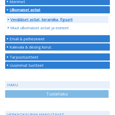
Aterimet
Ulkomaiset astiat
Venäläiset astiat, keramiika, figuurit
Muut ulkomaiset astiat ja esineet
Emali & peltiesineet
Kalevala & desing korut.
Tarjoustuotteet
Uusimmat tuotteet
HAKU
Tuotehaku
VERKKOKAUPAN MAKSUTAVAT