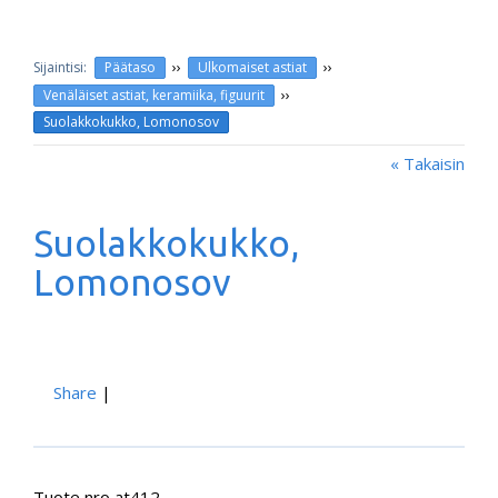
››
››
Päätaso
Ulkomaiset astiat
››
Venäläiset astiat, keramiika, figuurit
Suolakkokukko, Lomonosov
« Takaisin
Suolakkokukko,
Lomonosov
Share
|
Tuote nro at412.