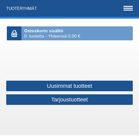
TUOTERYHMÄT
Ostoskorin sisältö
0 tuotetta - Yhteensä 0.00 €
Uusimmat tuotteet
Tarjoustuotteet