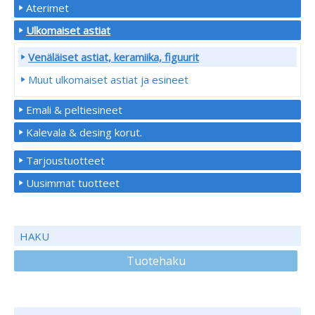
Aterimet
Ulkomaiset astiat
Venäläiset astiat, keramiika, figuurit
Muut ulkomaiset astiat ja esineet
Emali & peltiesineet
Kalevala & desing korut.
Tarjoustuotteet
Uusimmat tuotteet
HAKU
Tuotehaku