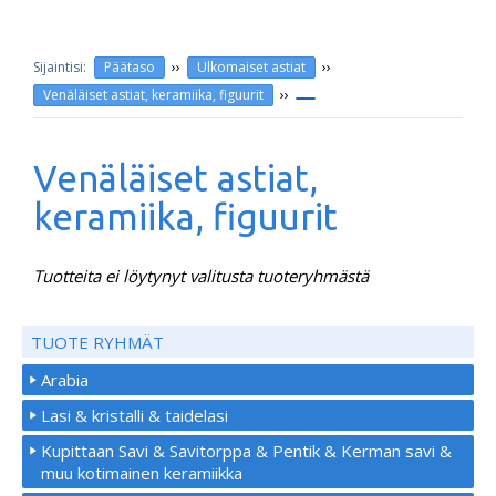
››
››
Päätaso
Ulkomaiset astiat
››
Venäläiset astiat, keramiika, figuurit
Venäläiset astiat,
keramiika, figuurit
Tuotteita ei löytynyt valitusta tuoteryhmästä
TUOTE RYHMÄT
Arabia
Lasi & kristalli & taidelasi
Kupittaan Savi & Savitorppa & Pentik & Kerman savi &
muu kotimainen keramiikka