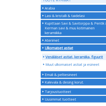
Arabia
Lasi & kristalli & taidelasi
Kupittaan Savi & Savitorppa & Pentik
Kerman savi & muu kotimainen
keramiikka
Aterimet
Ulkomaiset astiat
Venäläiset astiat, keramiika, figuurit
Muut ulkomaiset astiat ja esineet
Emali & peltiesineet
Kalevala & desing korut.
Tarjoustuotteet
Uusimmat tuotteet