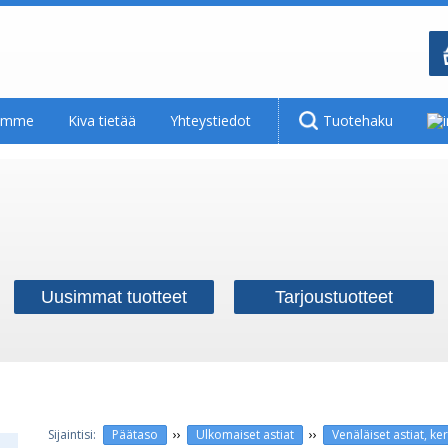
tamme
Kiva tietää
Yhteystiedot
Tuotehaku
Uusimmat tuotteet
Tarjoustuotteet
››
››
Päätaso
Ulkomaiset astiat
Venäläiset astiat, ker