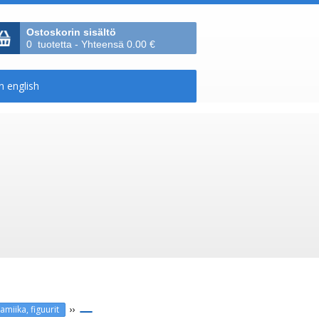
Ostoskorin sisältö
0 tuotetta - Yhteensä 0.00 €
››
amiika, figuurit