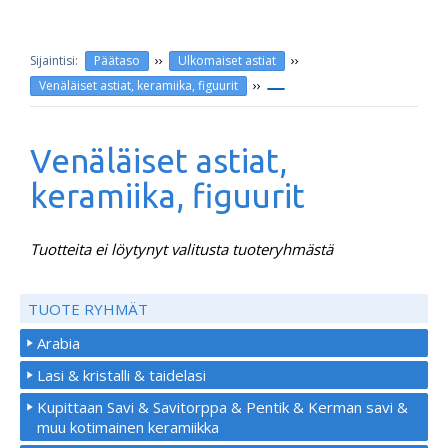
››
››
Päätaso
Ulkomaiset astiat
››
Venäläiset astiat, keramiika, figuurit
Venäläiset astiat,
keramiika, figuurit
Tuotteita ei löytynyt valitusta tuoteryhmästä
TUOTE RYHMÄT
Arabia
Lasi & kristalli & taidelasi
Kupittaan Savi & Savitorppa & Pentik & Kerman savi &
muu kotimainen keramiikka