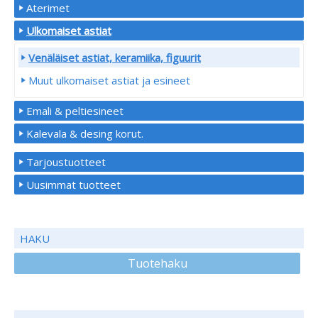
Aterimet
Ulkomaiset astiat
Venäläiset astiat, keramiika, figuurit
Muut ulkomaiset astiat ja esineet
Emali & peltiesineet
Kalevala & desing korut.
Tarjoustuotteet
Uusimmat tuotteet
HAKU
Tuotehaku