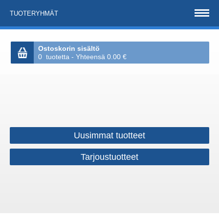
TUOTERYHMÄT
Ostoskorin sisältö
0 tuotetta - Yhteensä 0.00 €
Uusimmat tuotteet
Tarjoustuotteet