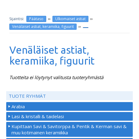
››
››
Päätaso
Ulkomaiset astiat
››
Venäläiset astiat, keramiika, figuurit
Venäläiset astiat,
keramiika, figuurit
Tuotteita ei löytynyt valitusta tuoteryhmästä
TUOTE RYHMÄT
Arabia
Lasi & kristalli & taidelasi
Kupittaan Savi & Savitorppa & Pentik & Kerman savi &
muu kotimainen keramiikka