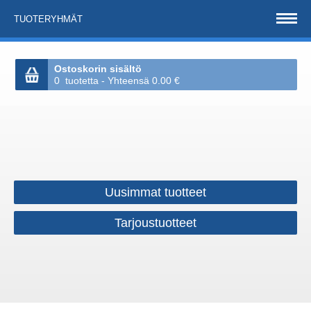
TUOTERYHMÄT
Ostoskorin sisältö
0 tuotetta - Yhteensä 0.00 €
Uusimmat tuotteet
Tarjoustuotteet