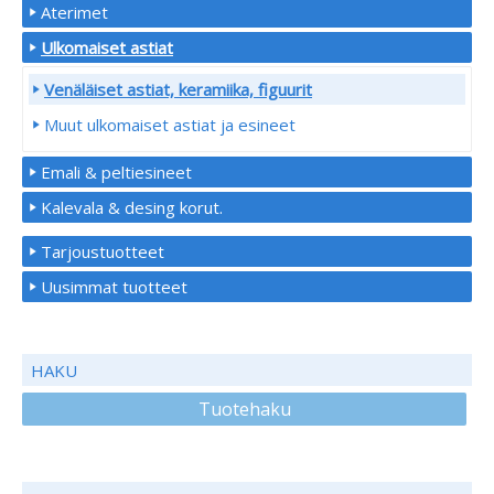
Aterimet
Ulkomaiset astiat
Venäläiset astiat, keramiika, figuurit
Muut ulkomaiset astiat ja esineet
Emali & peltiesineet
Kalevala & desing korut.
Tarjoustuotteet
Uusimmat tuotteet
HAKU
Tuotehaku