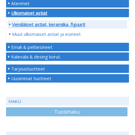
Aterimet
Ulkomaiset astiat
Venäläiset astiat, keramiika, figuurit
Muut ulkomaiset astiat ja esineet
Emali & peltiesineet
Kalevala & desing korut.
Tarjoustuotteet
Uusimmat tuotteet
HAKU
Tuotehaku