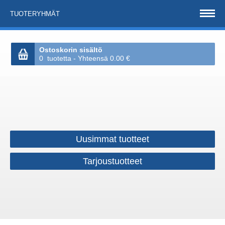
TUOTERYHMÄT
Ostoskorin sisältö
0 tuotetta - Yhteensä 0.00 €
Uusimmat tuotteet
Tarjoustuotteet