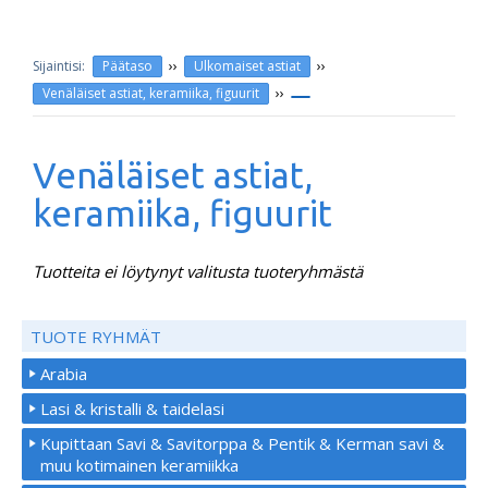
››
››
Päätaso
Ulkomaiset astiat
››
Venäläiset astiat, keramiika, figuurit
Venäläiset astiat,
keramiika, figuurit
Tuotteita ei löytynyt valitusta tuoteryhmästä
TUOTE RYHMÄT
Arabia
Lasi & kristalli & taidelasi
Kupittaan Savi & Savitorppa & Pentik & Kerman savi &
muu kotimainen keramiikka