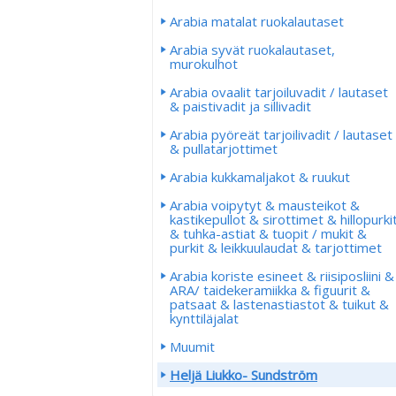
Arabia matalat ruokalautaset
Arabia syvät ruokalautaset,
murokulhot
Arabia ovaalit tarjoiluvadit / lautaset
& paistivadit ja sillivadit
Arabia pyöreät tarjoilivadit / lautaset
& pullatarjottimet
Arabia kukkamaljakot & ruukut
Arabia voipytyt & mausteikot &
kastikepullot & sirottimet & hillopurki
& tuhka-astiat & tuopit / mukit &
purkit & leikkuulaudat & tarjottimet
Arabia koriste esineet & riisiposliini &
ARA/ taidekeramiikka & figuurit &
patsaat & lastenastiastot & tuikut &
kynttiläjalat
Muumit
Heljä Liukko- Sundström