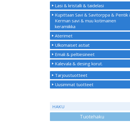
Lasi & kristalli & taidelasi
Kupittaan Savi & Savitorppa & Pentik
Kerman savi & muu kotimainen
keramiikka
Aterimet
Ulkomaiset astiat
Emali & peltiesineet
Kalevala & desing korut.
Tarjoustuotteet
Uusimmat tuotteet
HAKU
Tuotehaku