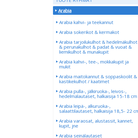
Arabia
Arabia kahvi- ja teekannut
Arabia sokerikot & kermakot
Arabia tarjoilukulhot & hedelmäkulhot
& perunakulhot & padat & vuoat &
liemikulhot & munakupit
Arabia kahvi-, tee-, mokkakupit ja
mukit
Arabia maitokannut & soppaskoolit &
kastikekulhot / kaatimet
Arabia pulla-, jälkiruoka-, leivos-,
hedelmälautaset, halkaisija 15-18 cm
Arabia leipä-, alkuruoka-,
salaattilautaset, halkaisija 18,5- 22 c
Arabia varaosat, alustassit, kannet,
kupit, jne
Arabia seinälautaset