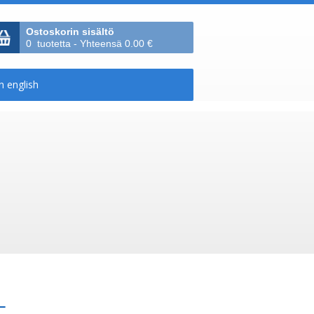
Ostoskorin sisältö
0 tuotetta - Yhteensä 0.00 €