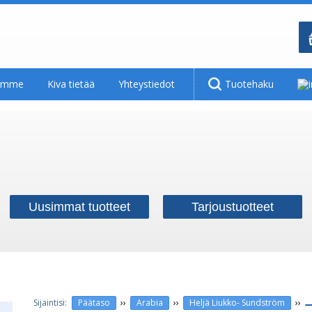
tamme
Kiva tietää
Yhteystiedot
Tuotehaku
Uusimmat tuotteet
Tarjoustuotteet
››
››
››
Päätaso
Arabia
Heljä Liukko- Sundström