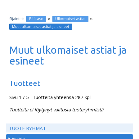
››
››
Päätaso
Ulkomaiset astiat
Muut ulkomaiset astiat ja esineet
Muut ulkomaiset astiat ja
esineet
Tuotteet
Sivu 1 / 5 Tuotteita yhteensä 287 kpl
Tuotteita ei löytynyt valitusta tuoteryhmästä
TUOTE RYHMÄT
Arabia