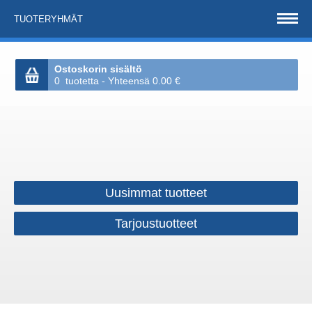
TUOTERYHMÄT
Ostoskorin sisältö
0 tuotetta - Yhteensä 0.00 €
Uusimmat tuotteet
Tarjoustuotteet