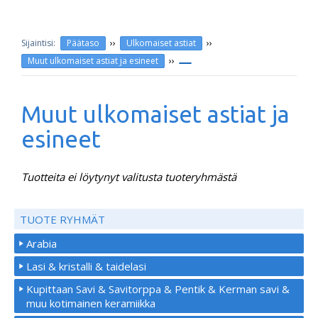
››
››
Päätaso
Ulkomaiset astiat
››
Muut ulkomaiset astiat ja esineet
Muut ulkomaiset astiat ja
esineet
Tuotteita ei löytynyt valitusta tuoteryhmästä
TUOTE RYHMÄT
Arabia
Lasi & kristalli & taidelasi
Kupittaan Savi & Savitorppa & Pentik & Kerman savi &
muu kotimainen keramiikka