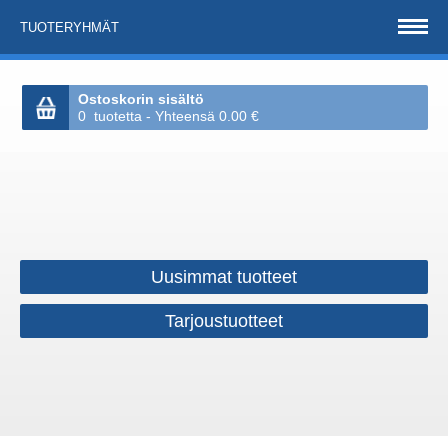
TUOTERYHMÄT
Ostoskorin sisältö
0 tuotetta - Yhteensä 0.00 €
Uusimmat tuotteet
Tarjoustuotteet