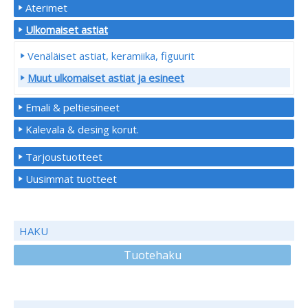
Aterimet
Ulkomaiset astiat
Venäläiset astiat, keramiika, figuurit
Muut ulkomaiset astiat ja esineet
Emali & peltiesineet
Kalevala & desing korut.
Tarjoustuotteet
Uusimmat tuotteet
HAKU
Tuotehaku