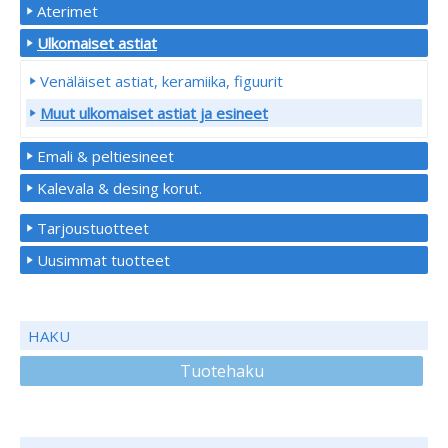
Aterimet
Ulkomaiset astiat
Venäläiset astiat, keramiika, figuurit
Muut ulkomaiset astiat ja esineet
Emali & peltiesineet
Kalevala & desing korut.
Tarjoustuotteet
Uusimmat tuotteet
HAKU
Tuotehaku