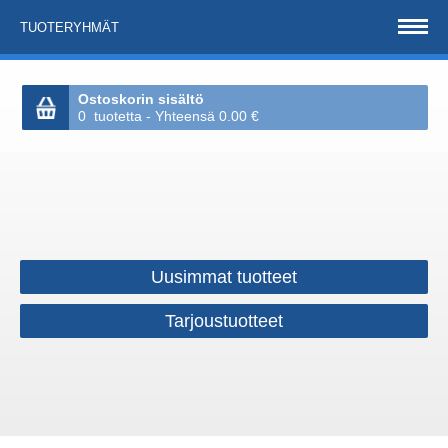
TUOTERYHMÄT
Ostoskorin sisältö
0 tuotetta - Yhteensä 0.00 €
Uusimmat tuotteet
Tarjoustuotteet