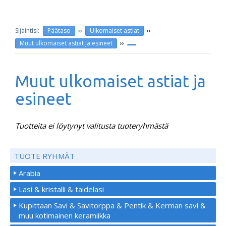
››
››
Päätaso
Ulkomaiset astiat
››
Muut ulkomaiset astiat ja esineet
Muut ulkomaiset astiat ja
esineet
Tuotteita ei löytynyt valitusta tuoteryhmästä
TUOTE RYHMÄT
Arabia
Lasi & kristalli & taidelasi
Kupittaan Savi & Savitorppa & Pentik & Kerman savi &
muu kotimainen keramiikka