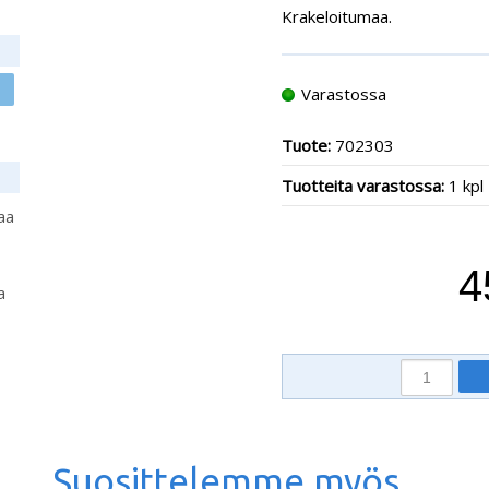
Krakeloitumaa.
Varastossa
Tuote:
702303
Tuotteita varastossa:
1 kpl
aa
4
a
Suosittelemme myös