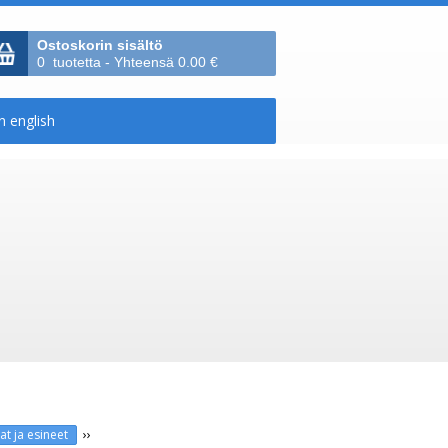
Ostoskorin sisältö
0 tuotetta - Yhteensä 0.00 €
››
at ja esineet