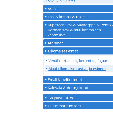
Arabia
Lasi & kristalli & taidelasi
Kupittaan Savi & Savitorppa & Pentik
Kerman savi & muu kotimainen
keramiikka
Aterimet
Ulkomaiset astiat
Venäläiset astiat, keramiika, figuurit
Muut ulkomaiset astiat ja esineet
Emali & peltiesineet
Kalevala & desing korut.
Tarjoustuotteet
Uusimmat tuotteet