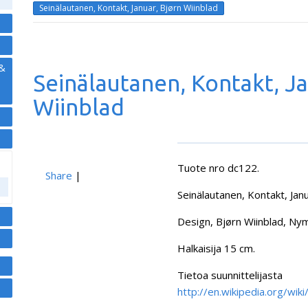
Seinälautanen, Kontakt, Januar, Bjørn Wiinblad
 &
Seinälautanen, Kontakt, Ja
Wiinblad
Tuote nro dc122.
Share
|
Seinälautanen, Kontakt, Janu
Design,
Bjørn Wiinblad
, Ny
Halkaisija 15 cm.
Tietoa suunnittelijasta
http://en.wikipedia.org/wi