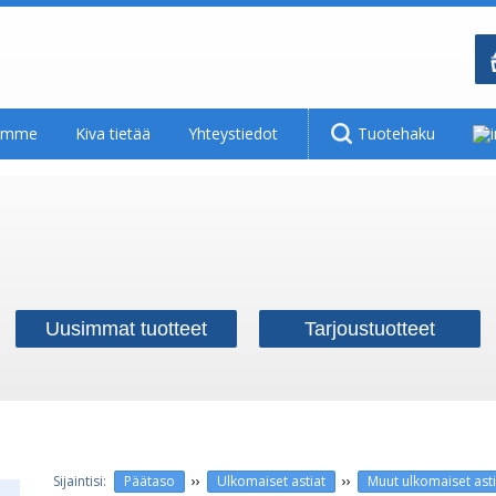
tamme
Kiva tietää
Yhteystiedot
Tuotehaku
Uusimmat tuotteet
Tarjoustuotteet
››
››
Päätaso
Ulkomaiset astiat
Muut ulkomaiset asti