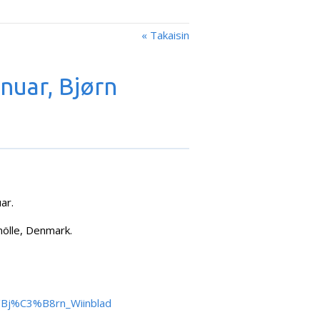
« Takaisin
nuar, Bjørn
ar.
mölle, Denmark.
ki/Bj%C3%B8rn_Wiinblad