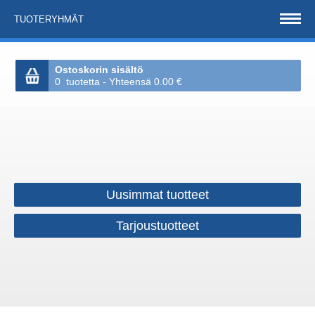
TUOTERYHMÄT
Ostoskorin sisältö
0 tuotetta - Yhteensä 0.00 €
Uusimmat tuotteet
Tarjoustuotteet