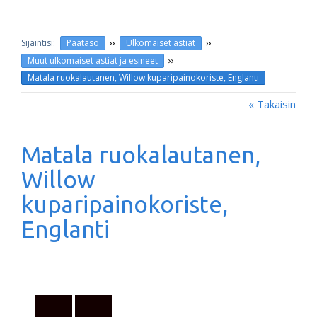
››
››
Päätaso
Ulkomaiset astiat
››
Muut ulkomaiset astiat ja esineet
Matala ruokalautanen, Willow kuparipainokoriste, Englanti
« Takaisin
Matala ruokalautanen,
Willow
kuparipainokoriste,
Englanti