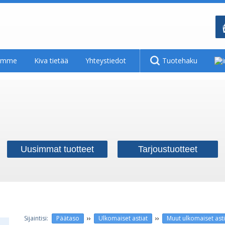
tamme
Kiva tietää
Yhteystiedot
Tuotehaku
Uusimmat tuotteet
Tarjoustuotteet
››
››
Päätaso
Ulkomaiset astiat
Muut ulkomaiset asti