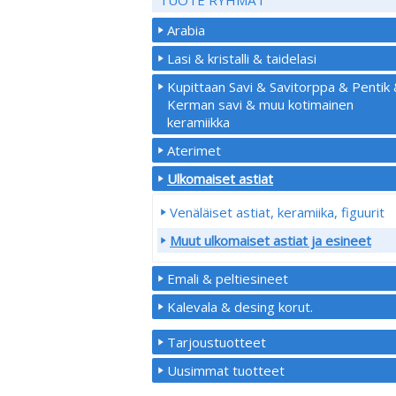
Arabia
Lasi & kristalli & taidelasi
Kupittaan Savi & Savitorppa & Pentik
Kerman savi & muu kotimainen
keramiikka
Aterimet
Ulkomaiset astiat
Venäläiset astiat, keramiika, figuurit
Muut ulkomaiset astiat ja esineet
Emali & peltiesineet
Kalevala & desing korut.
Tarjoustuotteet
Uusimmat tuotteet