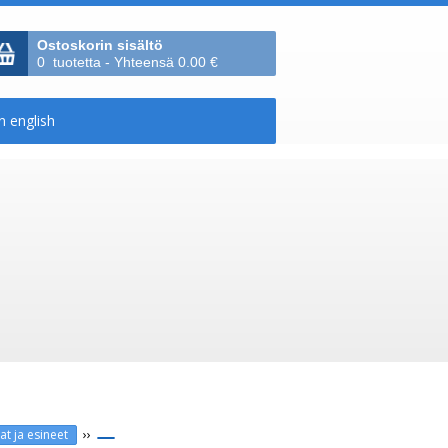
Ostoskorin sisältö
0 tuotetta - Yhteensä 0.00 €
››
at ja esineet