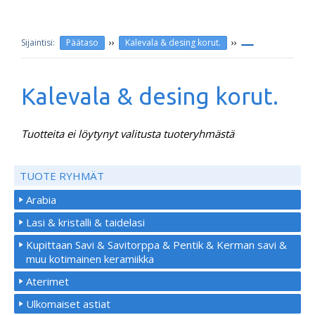
››
››
Päätaso
Kalevala & desing korut.
Kalevala & desing korut.
Tuotteita ei löytynyt valitusta tuoteryhmästä
TUOTE RYHMÄT
Arabia
Lasi & kristalli & taidelasi
Kupittaan Savi & Savitorppa & Pentik & Kerman savi &
muu kotimainen keramiikka
Aterimet
Ulkomaiset astiat