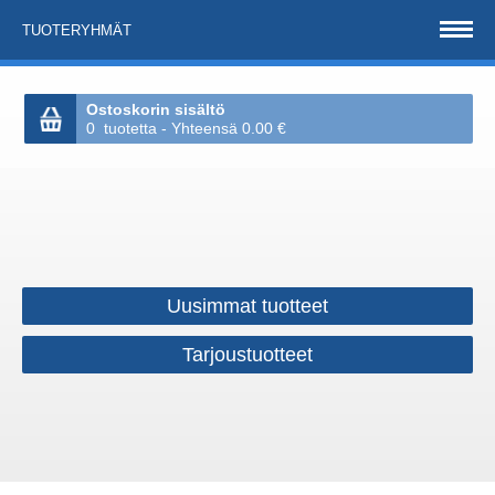
TUOTERYHMÄT
Ostoskorin sisältö
0 tuotetta - Yhteensä 0.00 €
Uusimmat tuotteet
Tarjoustuotteet