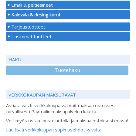
Emali & peltiesineet
Kalevala & desing korut.
Tarjoustuotteet
Uusimmat tuotteet
HAKU
Tuotehaku
VERKKOKAUPAN MAKSUTAVAT
Astiataivas.fi-verkkokaupassa voit maksaa ostoksesi
turvallisesti Paytrailin maksupalvelun kautta.
Voit myös ostaa Joustoluotolla ja maksaa ostoksesi erissä!
Lue lisää verkkokaupan sopimusehdot -sivulta.