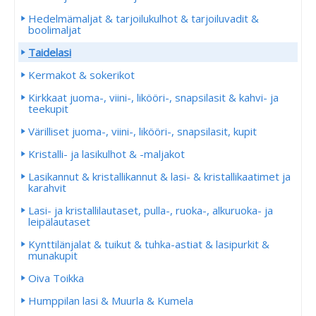
Hedelmämaljat & tarjoilukulhot & tarjoiluvadit &
boolimaljat
Taidelasi
Kermakot & sokerikot
Kirkkaat juoma-, viini-, likööri-, snapsilasit & kahvi- ja
teekupit
Värilliset juoma-, viini-, likööri-, snapsilasit, kupit
Kristalli- ja lasikulhot & -maljakot
Lasikannut & kristallikannut & lasi- & kristallikaatimet ja
karahvit
Lasi- ja kristallilautaset, pulla-, ruoka-, alkuruoka- ja
leipälautaset
Kynttilänjalat & tuikut & tuhka-astiat & lasipurkit &
munakupit
Oiva Toikka
Humppilan lasi & Muurla & Kumela