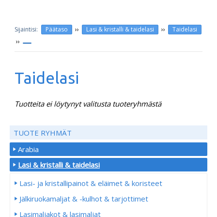
››
››
Päätaso
Lasi & kristalli & taidelasi
Taidelasi
››
Taidelasi
Tuotteita ei löytynyt valitusta tuoteryhmästä
TUOTE RYHMÄT
Arabia
Lasi & kristalli & taidelasi
Lasi- ja kristallipainot & eläimet & koristeet
Jälkiruokamaljat & -kulhot & tarjottimet
Lasimaljakot & lasimaljat