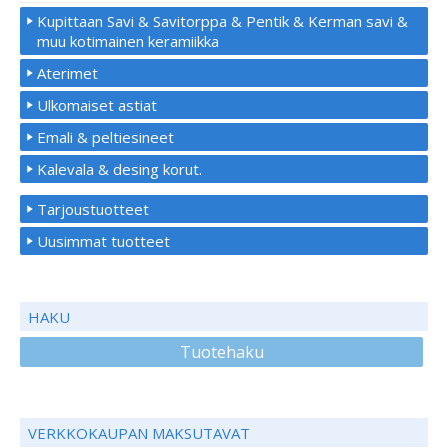
Kupittaan Savi & Savitorppa & Pentik & Kerman savi &
muu kotimainen keramiikka
Aterimet
Ulkomaiset astiat
Emali & peltiesineet
Kalevala & desing korut.
Tarjoustuotteet
Uusimmat tuotteet
HAKU
Tuotehaku
VERKKOKAUPAN MAKSUTAVAT