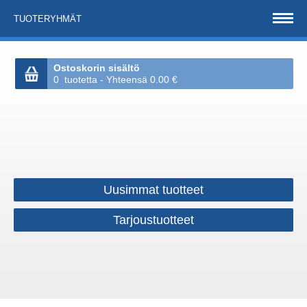
TUOTERYHMÄT
Ostoskorin sisältö
0 tuotetta - Yhteensä 0.00 €
Uusimmat tuotteet
Tarjoustuotteet