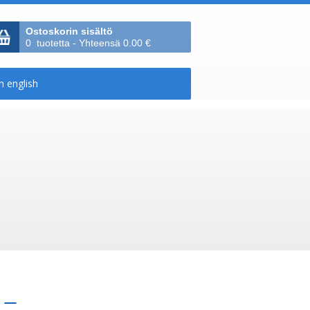
Ostoskorin sisältö
0 tuotetta - Yhteensä 0.00 €
›