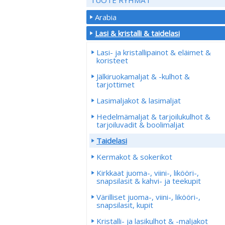
Arabia
Lasi & kristalli & taidelasi
Lasi- ja kristallipainot & eläimet &
koristeet
Jälkiruokamaljat & -kulhot &
tarjottimet
Lasimaljakot & lasimaljat
Hedelmämaljat & tarjoilukulhot &
tarjoiluvadit & boolimaljat
Taidelasi
Kermakot & sokerikot
Kirkkaat juoma-, viini-, likööri-,
snapsilasit & kahvi- ja teekupit
Värilliset juoma-, viini-, likööri-,
snapsilasit, kupit
Kristalli- ja lasikulhot & -maljakot