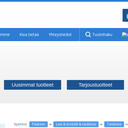
tamme
Kiva tietää
Yhteystiedot
Tuotehaku
Uusimmat tuotteet
Tarjoustuotteet
››
››
›
Päätaso
Lasi & kristalli & taidelasi
Taidelasi