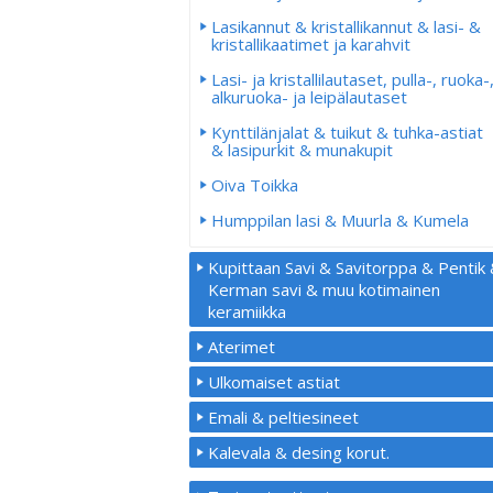
Lasikannut & kristallikannut & lasi- &
kristallikaatimet ja karahvit
Lasi- ja kristallilautaset, pulla-, ruoka-
alkuruoka- ja leipälautaset
Kynttilänjalat & tuikut & tuhka-astiat
& lasipurkit & munakupit
Oiva Toikka
Humppilan lasi & Muurla & Kumela
Kupittaan Savi & Savitorppa & Pentik
Kerman savi & muu kotimainen
keramiikka
Aterimet
Ulkomaiset astiat
Emali & peltiesineet
Kalevala & desing korut.