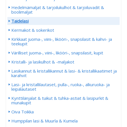
Hedelmämaljat & tarjoilukulhot & tarjoiluvadit &
boolimaljat
Taidelasi
Kermakot & sokerikot
Kirkkaat juoma-, viini-, likööri-, snapsilasit & kahvi- ja
teekupit
Värilliset juoma-, viini-, likööri-, snapsilasit, kupit
Kristalli- ja lasikulhot & -maljakot
Lasikannut & kristallikannut & lasi- & kristallikaatimet ja
karahvit
Lasi- ja kristallilautaset, pulla-, ruoka-, alkuruoka- ja
leipälautaset
Kynttilänjalat & tuikut & tuhka-astiat & lasipurkit &
munakupit
Oiva Toikka
Humppilan lasi & Muurla & Kumela