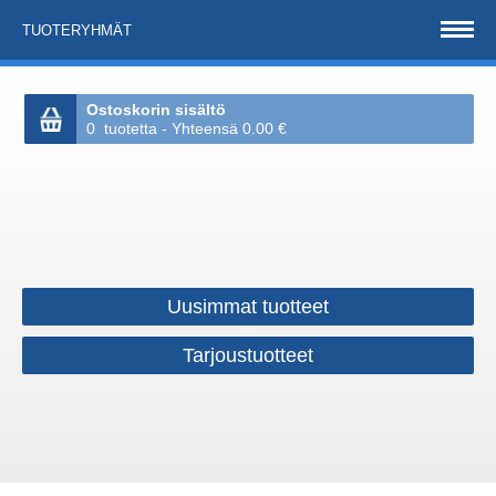
TUOTERYHMÄT
Ostoskorin sisältö
0 tuotetta - Yhteensä 0.00 €
Uusimmat tuotteet
Tarjoustuotteet