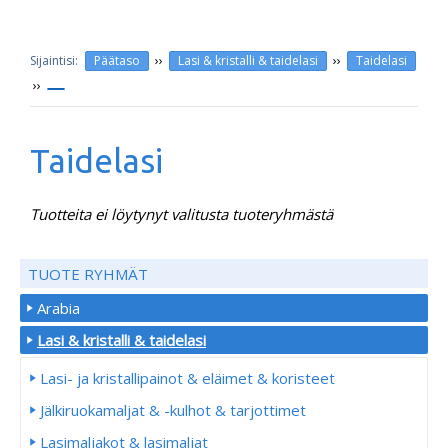
››
››
Päätaso
Lasi & kristalli & taidelasi
Taidelasi
››
Taidelasi
Tuotteita ei löytynyt valitusta tuoteryhmästä
TUOTE RYHMÄT
Arabia
Lasi & kristalli & taidelasi
Lasi- ja kristallipainot & eläimet & koristeet
Jälkiruokamaljat & -kulhot & tarjottimet
Lasimaljakot & lasimaljat