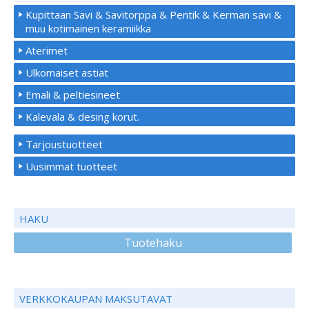
Kupittaan Savi & Savitorppa & Pentik & Kerman savi &
muu kotimainen keramiikka
Aterimet
Ulkomaiset astiat
Emali & peltiesineet
Kalevala & desing korut.
Tarjoustuotteet
Uusimmat tuotteet
HAKU
Tuotehaku
VERKKOKAUPAN MAKSUTAVAT