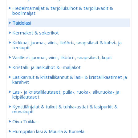
Hedelmämaljat & tarjoilukulhot & tarjoiluvadit &
boolimaljat
Taidelasi
Kermakot & sokerikot
Kirkkaat juoma-, viini-, likööri-, snapsilasit & kahvi- ja
teekupit
Värilliset juoma-, viini-, likööri-, snapsilasit, kupit
Kristalli- ja lasikulhot & -maljakot
Lasikannut & kristallikannut & lasi- & kristallikaatimet ja
karahvit
Lasi- ja kristallilautaset, pulla-, ruoka-, alkuruoka- ja
leipälautaset
Kynttilänjalat & tuikut & tuhka-astiat & lasipurkit &
munakupit
Oiva Toikka
Humppilan lasi & Muurla & Kumela