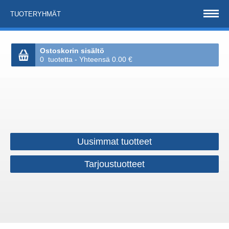
TUOTERYHMÄT
Ostoskorin sisältö
0 tuotetta - Yhteensä 0.00 €
Uusimmat tuotteet
Tarjoustuotteet