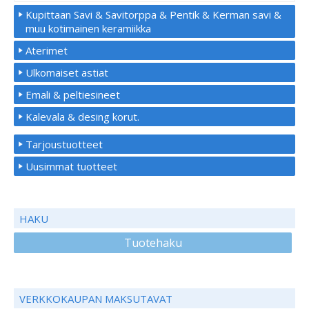
Kupittaan Savi & Savitorppa & Pentik & Kerman savi &
muu kotimainen keramiikka
Aterimet
Ulkomaiset astiat
Emali & peltiesineet
Kalevala & desing korut.
Tarjoustuotteet
Uusimmat tuotteet
HAKU
Tuotehaku
VERKKOKAUPAN MAKSUTAVAT