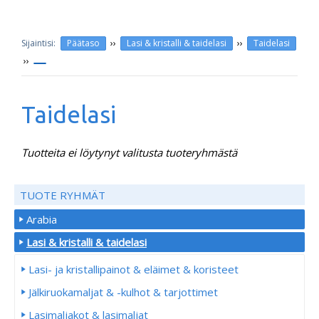
››
››
Päätaso
Lasi & kristalli & taidelasi
Taidelasi
››
Taidelasi
Tuotteita ei löytynyt valitusta tuoteryhmästä
TUOTE RYHMÄT
Arabia
Lasi & kristalli & taidelasi
Lasi- ja kristallipainot & eläimet & koristeet
Jälkiruokamaljat & -kulhot & tarjottimet
Lasimaljakot & lasimaljat