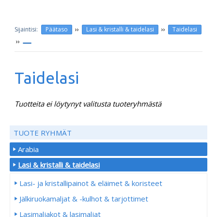
››
››
Päätaso
Lasi & kristalli & taidelasi
Taidelasi
››
Taidelasi
Tuotteita ei löytynyt valitusta tuoteryhmästä
TUOTE RYHMÄT
Arabia
Lasi & kristalli & taidelasi
Lasi- ja kristallipainot & eläimet & koristeet
Jälkiruokamaljat & -kulhot & tarjottimet
Lasimaljakot & lasimaljat