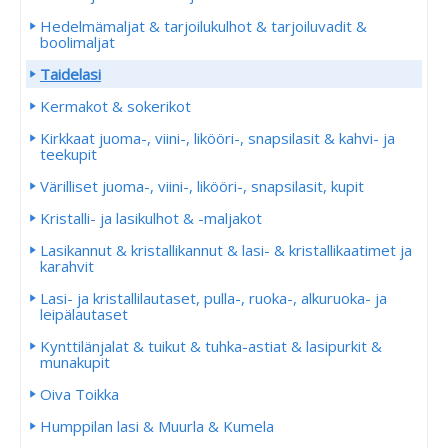
Hedelmämaljat & tarjoilukulhot & tarjoiluvadit &
boolimaljat
Taidelasi
Kermakot & sokerikot
Kirkkaat juoma-, viini-, likööri-, snapsilasit & kahvi- ja
teekupit
Värilliset juoma-, viini-, likööri-, snapsilasit, kupit
Kristalli- ja lasikulhot & -maljakot
Lasikannut & kristallikannut & lasi- & kristallikaatimet ja
karahvit
Lasi- ja kristallilautaset, pulla-, ruoka-, alkuruoka- ja
leipälautaset
Kynttilänjalat & tuikut & tuhka-astiat & lasipurkit &
munakupit
Oiva Toikka
Humppilan lasi & Muurla & Kumela