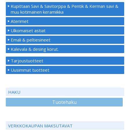
Kupittaan Savi & Savitorppa & Pentik & Kerman savi &
muu kotimainen keramiikka
Aterimet
Ulkomaiset astiat
Emali & peltiesineet
Kalevala & desing korut.
Tarjoustuotteet
Uusimmat tuotteet
HAKU
Tuotehaku
VERKKOKAUPAN MAKSUTAVAT