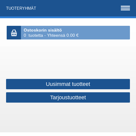
TUOTERYHMÄT
Ostoskorin sisältö
0 tuotetta - Yhteensä 0.00 €
Uusimmat tuotteet
Tarjoustuotteet