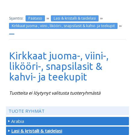
››
››
Päätaso
Lasi & kristalli & taidelasi
››
Kirkkaat juoma-, viini-, likööri-, snapsilasit & kahvi- ja teekupit
Kirkkaat juoma-, viini-,
likööri-, snapsilasit &
kahvi- ja teekupit
Tuotteita ei löytynyt valitusta tuoteryhmästä
TUOTE RYHMÄT
Arabia
Lasi & kristalli & taidelasi