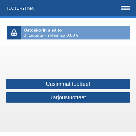
TUOTERYHMÄT
Ostoskorin sisältö
0 tuotetta - Yhteensä 0.00 €
Uusimmat tuotteet
Tarjoustuotteet