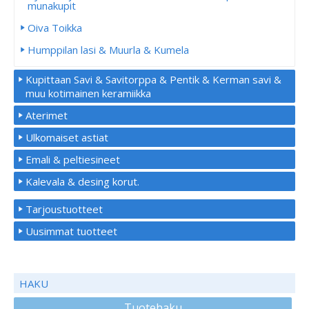
munakupit
Oiva Toikka
Humppilan lasi & Muurla & Kumela
Kupittaan Savi & Savitorppa & Pentik & Kerman savi &
muu kotimainen keramiikka
Aterimet
Ulkomaiset astiat
Emali & peltiesineet
Kalevala & desing korut.
Tarjoustuotteet
Uusimmat tuotteet
HAKU
Tuotehaku