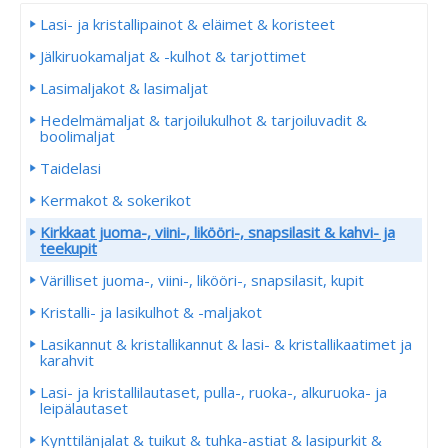
Lasi- ja kristallipainot & eläimet & koristeet
Jälkiruokamaljat & -kulhot & tarjottimet
Lasimaljakot & lasimaljat
Hedelmämaljat & tarjoilukulhot & tarjoiluvadit &
boolimaljat
Taidelasi
Kermakot & sokerikot
Kirkkaat juoma-, viini-, likööri-, snapsilasit & kahvi- ja
teekupit
Värilliset juoma-, viini-, likööri-, snapsilasit, kupit
Kristalli- ja lasikulhot & -maljakot
Lasikannut & kristallikannut & lasi- & kristallikaatimet ja
karahvit
Lasi- ja kristallilautaset, pulla-, ruoka-, alkuruoka- ja
leipälautaset
Kynttilänjalat & tuikut & tuhka-astiat & lasipurkit &