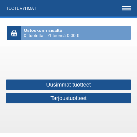
TUOTERYHMÄT
Ostoskorin sisältö
0 tuotetta - Yhteensä 0.00 €
Uusimmat tuotteet
Tarjoustuotteet