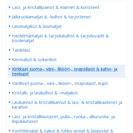
Lasi- ja kristallipainot & eläimet & koristeet
Jälkiruokamaljat & -kulhot & tarjottimet
Lasimaljakot & lasimaljat
Hedelmämaljat & tarjoilukulhot & tarjoiluvadit &
boolimaljat
Taidelasi
Kermakot & sokerikot
Kirkkaat juoma-, viini-, likööri-, snapsilasit & kahvi- ja
teekupit
Värilliset juoma-, viini-, likööri-, snapsilasit, kupit
Kristalli- ja lasikulhot & -maljakot
Lasikannut & kristallikannut & lasi- & kristallikaatimet ja
karahvit
Lasi- ja kristallilautaset, pulla-, ruoka-, alkuruoka- ja
leipälautaset
Kynttilänjalat & tuikut & tuhka-astiat & lasipurkit &