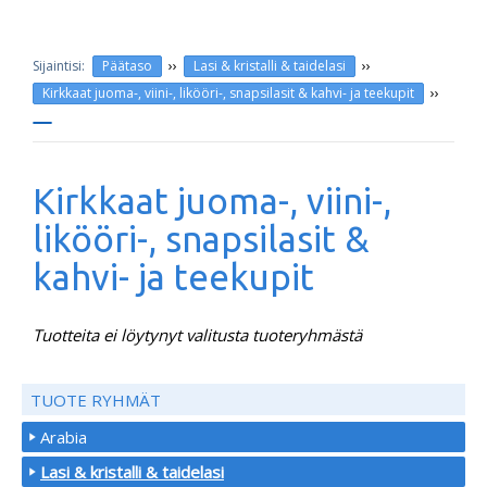
››
››
Päätaso
Lasi & kristalli & taidelasi
››
Kirkkaat juoma-, viini-, likööri-, snapsilasit & kahvi- ja teekupit
Kirkkaat juoma-, viini-,
likööri-, snapsilasit &
kahvi- ja teekupit
Tuotteita ei löytynyt valitusta tuoteryhmästä
TUOTE RYHMÄT
Arabia
Lasi & kristalli & taidelasi