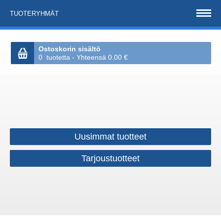
TUOTERYHMÄT
Ostoskorin sisältö
0 tuotetta - Yhteensä 0.00 €
Uusimmat tuotteet
Tarjoustuotteet