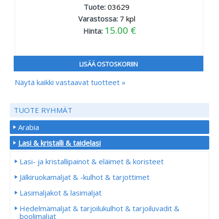
Tuote:
03629
Varastossa:
7
kpl
15.00 €
Hinta:
LISÄÄ OSTOSKORIIN
Näytä kaikki vastaavat tuotteet »
TUOTE RYHMÄT
Arabia
Lasi & kristalli & taidelasi
Lasi- ja kristallipainot & eläimet & koristeet
Jälkiruokamaljat & -kulhot & tarjottimet
Lasimaljakot & lasimaljat
Hedelmämaljat & tarjoilukulhot & tarjoiluvadit &
boolimaljat