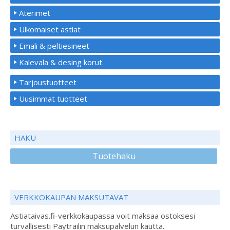
Aterimet
Ulkomaiset astiat
Emali & peltiesineet
Kalevala & desing korut.
Tarjoustuotteet
Uusimmat tuotteet
HAKU
Tuotehaku
VERKKOKAUPAN MAKSUTAVAT
Astiataivas.fi-verkkokaupassa voit maksaa ostoksesi
turvallisesti Paytrailin maksupalvelun kautta.