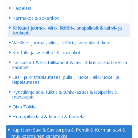
Taidelasi
Kermakot & sokerikot
Kirkkaat juoma-, viini-, likööri-, snapsilasit & kahvi- ja
teekupit
Värilliset juoma-, viini-, likööri-, snapsilasit, kupit
Kristalli- ja lasikulhot & -maljakot
Lasikannut & kristallikannut & lasi- & kristallikaatimet ja
karahvit
Lasi- ja kristallilautaset, pulla-, ruoka-, alkuruoka- ja
leipälautaset
Kynttilänjalat & tuikut & tuhka-astiat & lasipurkit &
munakupit
Oiva Toikka
Humppilan lasi & Muurla & Kumela
Kupittaan Savi & Savitorppa & Pentik & Kerman savi &
muu kotimainen keramiikka