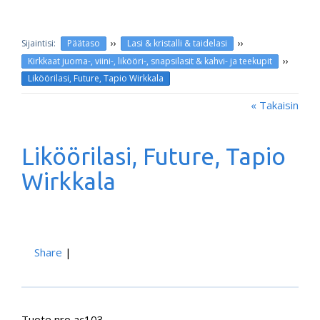
››
››
Päätaso
Lasi & kristalli & taidelasi
››
Kirkkaat juoma-, viini-, likööri-, snapsilasit & kahvi- ja teekupit
Liköörilasi, Future, Tapio Wirkkala
« Takaisin
Liköörilasi, Future, Tapio
Wirkkala
Share
|
Tuote nro ac103.