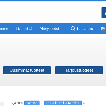
tamme
Kiva tietää
Yhteystiedot
Tuotehaku
Uusimmat tuotteet
Tarjoustuotteet
››
››
Päätaso
Lasi & kristalli & taidelasi