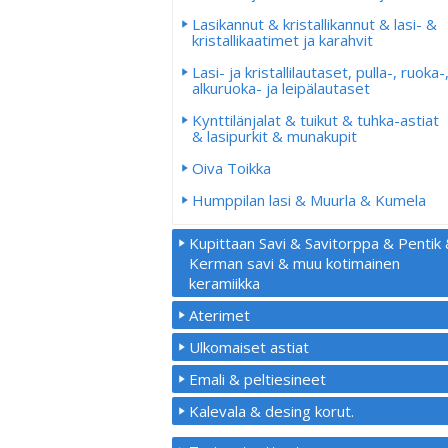
Lasikannut & kristallikannut & lasi- &
kristallikaatimet ja karahvit
Lasi- ja kristallilautaset, pulla-, ruoka-
alkuruoka- ja leipälautaset
Kynttilänjalat & tuikut & tuhka-astiat
& lasipurkit & munakupit
Oiva Toikka
Humppilan lasi & Muurla & Kumela
Kupittaan Savi & Savitorppa & Pentik
Kerman savi & muu kotimainen
keramiikka
Aterimet
Ulkomaiset astiat
Emali & peltiesineet
Kalevala & desing korut.