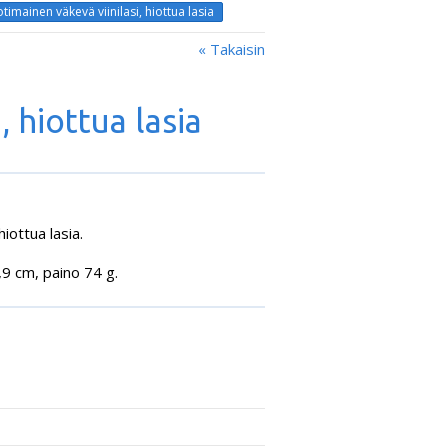
timainen väkevä viinilasi, hiottua lasia
« Takaisin
, hiottua lasia
hiottua lasia.
,9 cm, paino 74 g.