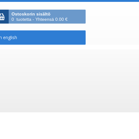
Ostoskorin sisältö
0 tuotetta - Yhteensä 0.00 €