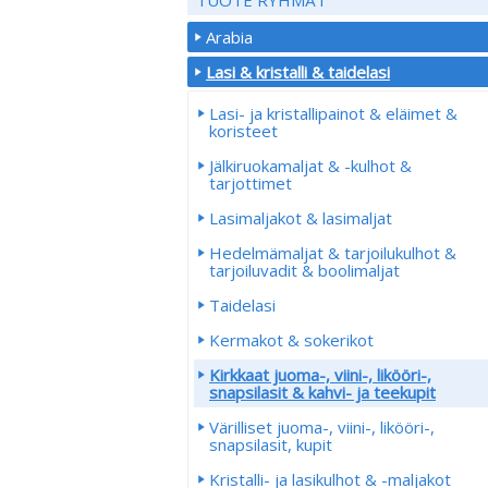
Arabia
Lasi & kristalli & taidelasi
Lasi- ja kristallipainot & eläimet &
koristeet
Jälkiruokamaljat & -kulhot &
tarjottimet
Lasimaljakot & lasimaljat
Hedelmämaljat & tarjoilukulhot &
tarjoiluvadit & boolimaljat
Taidelasi
Kermakot & sokerikot
Kirkkaat juoma-, viini-, likööri-,
snapsilasit & kahvi- ja teekupit
Värilliset juoma-, viini-, likööri-,
snapsilasit, kupit
Kristalli- ja lasikulhot & -maljakot