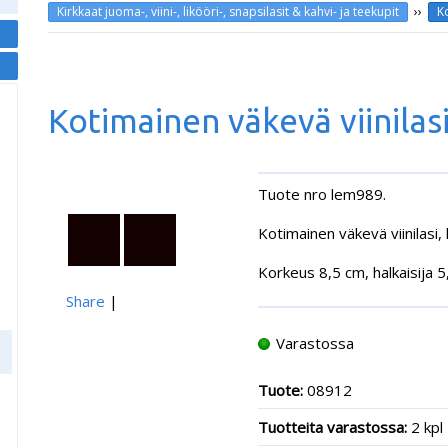
››
Kirkkaat juoma-, viini-, likööri-, snapsilasit & kahvi- ja teekupit
Ko
Kotimainen väkevä viinilasi
Tuote nro lem989.
Kotimainen väkevä viinilasi, 
Korkeus 8,5 cm, halkaisija 5
Share
|
Varastossa
Tuote:
08912
Tuotteita varastossa:
2 kpl