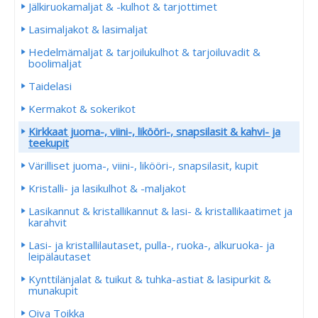
Jälkiruokamaljat & -kulhot & tarjottimet
Lasimaljakot & lasimaljat
Hedelmämaljat & tarjoilukulhot & tarjoiluvadit &
boolimaljat
Taidelasi
Kermakot & sokerikot
Kirkkaat juoma-, viini-, likööri-, snapsilasit & kahvi- ja
teekupit
Värilliset juoma-, viini-, likööri-, snapsilasit, kupit
Kristalli- ja lasikulhot & -maljakot
Lasikannut & kristallikannut & lasi- & kristallikaatimet ja
karahvit
Lasi- ja kristallilautaset, pulla-, ruoka-, alkuruoka- ja
leipälautaset
Kynttilänjalat & tuikut & tuhka-astiat & lasipurkit &
munakupit
Oiva Toikka