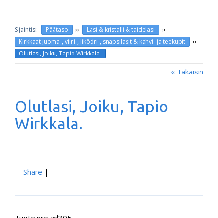
››
››
Päätaso
Lasi & kristalli & taidelasi
››
Kirkkaat juoma-, viini-, likööri-, snapsilasit & kahvi- ja teekupit
Olutlasi, Joiku, Tapio Wirkkala.
« Takaisin
Olutlasi, Joiku, Tapio
Wirkkala.
Share
|
Tuote nro ad305