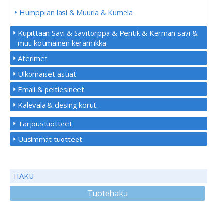
Humppilan lasi & Muurla & Kumela
Kupittaan Savi & Savitorppa & Pentik & Kerman savi &
muu kotimainen keramiikka
Aterimet
Ulkomaiset astiat
Emali & peltiesineet
Kalevala & desing korut.
Tarjoustuotteet
Uusimmat tuotteet
HAKU
Tuotehaku