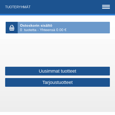
TUOTERYHMÄT
Ostoskorin sisältö
0 tuotetta - Yhteensä 0.00 €
Uusimmat tuotteet
Tarjoustuotteet