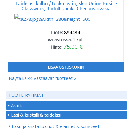
Taidelasi kulho / tuhka astia, Sklo Union Rosice
Glasswork, Rudolf Junikl, Chechoslovakia
Tuote:
894434
Varastossa:
1
kpl
75.00 €
Hinta:
LISÄÄ OSTOSKORIIN
Näytä kaikki vastaavat tuotteet »
TUOTE RYHMÄT
Arabia
Lasi & kristalli & taidelasi
Lasi- ja kristallipainot & eläimet & koristeet