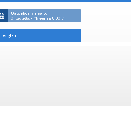
Ostoskorin sisältö
0 tuotetta - Yhteensä 0.00 €