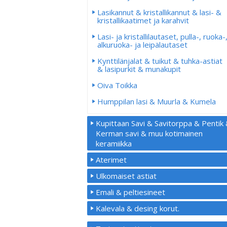
Lasikannut & kristallikannut & lasi- &
kristallikaatimet ja karahvit
Lasi- ja kristallilautaset, pulla-, ruoka-
alkuruoka- ja leipälautaset
Kynttilänjalat & tuikut & tuhka-astiat
& lasipurkit & munakupit
Oiva Toikka
Humppilan lasi & Muurla & Kumela
Kupittaan Savi & Savitorppa & Pentik
Kerman savi & muu kotimainen
keramiikka
Aterimet
Ulkomaiset astiat
Emali & peltiesineet
Kalevala & desing korut.