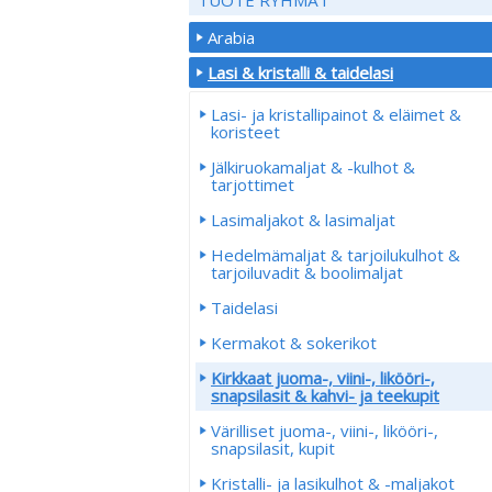
Arabia
Lasi & kristalli & taidelasi
Lasi- ja kristallipainot & eläimet &
koristeet
Jälkiruokamaljat & -kulhot &
tarjottimet
Lasimaljakot & lasimaljat
Hedelmämaljat & tarjoilukulhot &
tarjoiluvadit & boolimaljat
Taidelasi
Kermakot & sokerikot
Kirkkaat juoma-, viini-, likööri-,
snapsilasit & kahvi- ja teekupit
Värilliset juoma-, viini-, likööri-,
snapsilasit, kupit
Kristalli- ja lasikulhot & -maljakot