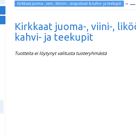
››
Kirkkaat juoma-, viini-, likööri-, snapsilasit & kahvi- ja teekupit
Kirkkaat juoma-, viini-, likö
kahvi- ja teekupit
Tuotteita ei löytynyt valitusta tuoteryhmästä