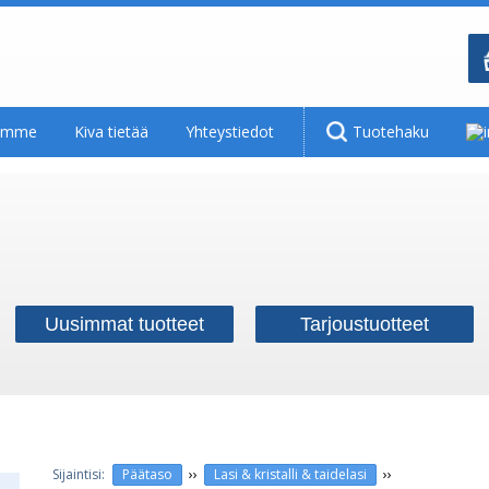
tamme
Kiva tietää
Yhteystiedot
Tuotehaku
Uusimmat tuotteet
Tarjoustuotteet
››
››
Päätaso
Lasi & kristalli & taidelasi