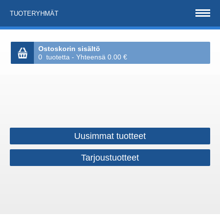
TUOTERYHMÄT
Ostoskorin sisältö
0 tuotetta - Yhteensä 0.00 €
Uusimmat tuotteet
Tarjoustuotteet