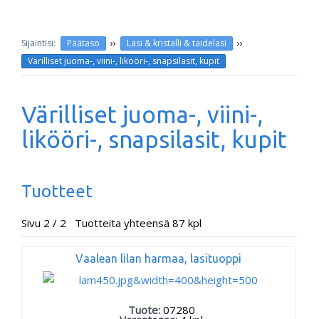
››
››
Päätaso
Lasi & kristalli & taidelasi
Värilliset juoma-, viini-, likööri-, snapsilasit, kupit
Värilliset juoma-, viini-,
likööri-, snapsilasit, kupit
Tuotteet
Sivu 2 / 2 Tuotteita yhteensä 87 kpl
Vaalean lilan harmaa, lasituoppi
Tuote:
07280