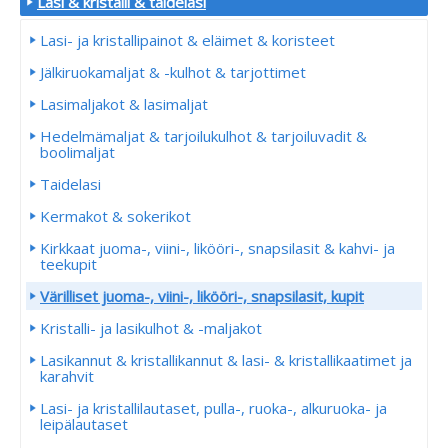
Lasi & kristalli & taidelasi
Lasi- ja kristallipainot & eläimet & koristeet
Jälkiruokamaljat & -kulhot & tarjottimet
Lasimaljakot & lasimaljat
Hedelmämaljat & tarjoilukulhot & tarjoiluvadit &
boolimaljat
Taidelasi
Kermakot & sokerikot
Kirkkaat juoma-, viini-, likööri-, snapsilasit & kahvi- ja
teekupit
Värilliset juoma-, viini-, likööri-, snapsilasit, kupit
Kristalli- ja lasikulhot & -maljakot
Lasikannut & kristallikannut & lasi- & kristallikaatimet ja
karahvit
Lasi- ja kristallilautaset, pulla-, ruoka-, alkuruoka- ja
leipälautaset