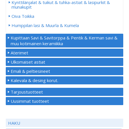
Kynttilänjalat & tuikut & tuhka-astiat & lasipurkit &
munakupit
Oiva Toikka
Humppilan lasi & Muurla & Kumela
Kupittaan Savi & Savitorppa & Pentik & Kerman savi &
muu kotimainen keramiikka
Aterimet
Ulkomaiset astiat
Emali & peltiesineet
Kalevala & desing korut.
Tarjoustuotteet
Uusimmat tuotteet
HAKU