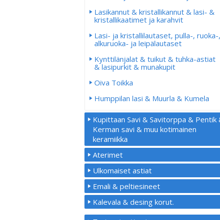
Lasikannut & kristallikannut & lasi- &
kristallikaatimet ja karahvit
Lasi- ja kristallilautaset, pulla-, ruoka-
alkuruoka- ja leipälautaset
Kynttilänjalat & tuikut & tuhka-astiat
& lasipurkit & munakupit
Oiva Toikka
Humppilan lasi & Muurla & Kumela
Kupittaan Savi & Savitorppa & Pentik
Kerman savi & muu kotimainen
keramiikka
Aterimet
Ulkomaiset astiat
Emali & peltiesineet
Kalevala & desing korut.