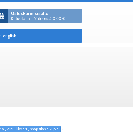
Ostoskorin sisältö
0 tuotetta - Yhteensä 0.00 €
››
a-, viini-, likööri-, snapsilasit, kupit