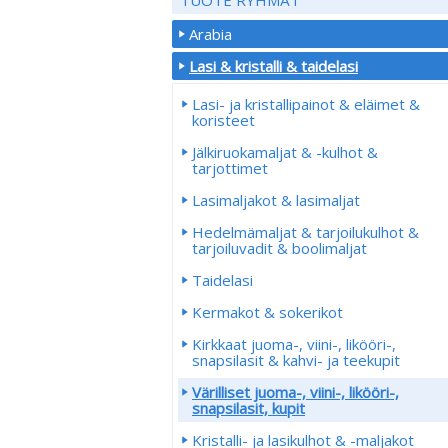
Arabia
Lasi & kristalli & taidelasi
Lasi- ja kristallipainot & eläimet &
koristeet
Jälkiruokamaljat & -kulhot &
tarjottimet
Lasimaljakot & lasimaljat
Hedelmämaljat & tarjoilukulhot &
tarjoiluvadit & boolimaljat
Taidelasi
Kermakot & sokerikot
Kirkkaat juoma-, viini-, likööri-,
snapsilasit & kahvi- ja teekupit
Värilliset juoma-, viini-, likööri-,
snapsilasit, kupit
Kristalli- ja lasikulhot & -maljakot