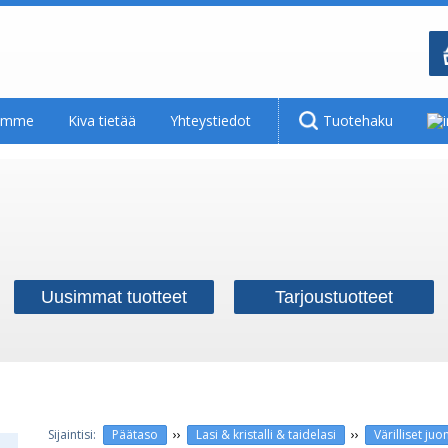
tamme
Kiva tietää
Yhteystiedot
Tuotehaku
Uusimmat tuotteet
Tarjoustuotteet
››
››
Päätaso
Lasi & kristalli & taidelasi
Värilliset juom