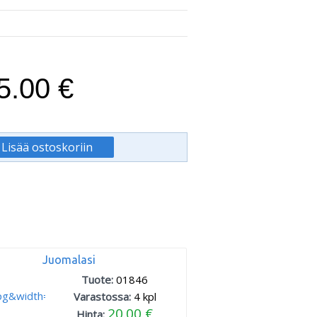
5.00 €
Juomalasi
Tuote:
01846
Varastossa:
4
kpl
20.00 €
Hinta: