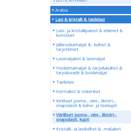
Arabia
Lasi & kristalli & taidelasi
Lasi- ja kristallipainot & eläimet &
koristeet
Jälkiruokamaljat & -kulhot &
tarjottimet
Lasimaljakot & lasimaljat
Hedelmämaljat & tarjoilukulhot &
tarjoiluvadit & boolimaljat
Taidelasi
Kermakot & sokerikot
Kirkkaat juoma-, viini-, likööri-,
snapsilasit & kahvi- ja teekupit
Värilliset juoma-, viini-, likööri-,
snapsilasit, kupit
Kristalli- ja lasikulhot & -maljakot