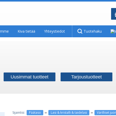
tamme
Kiva tietää
Yhteystiedot
Tuotehaku
Uusimmat tuotteet
Tarjoustuotteet
››
››
Päätaso
Lasi & kristalli & taidelasi
Värilliset juom