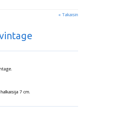
« Takaisin
 vintage
intage.
alkaisija 7 cm.