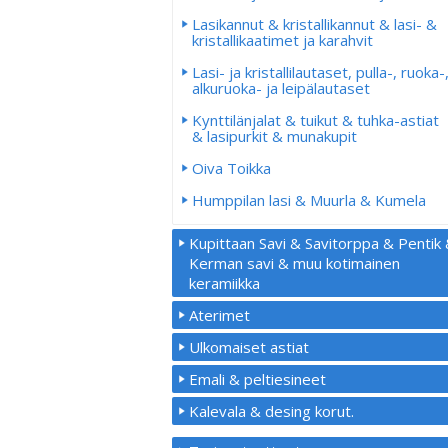
Lasikannut & kristallikannut & lasi- &
kristallikaatimet ja karahvit
Lasi- ja kristallilautaset, pulla-, ruoka-
alkuruoka- ja leipälautaset
Kynttilänjalat & tuikut & tuhka-astiat
& lasipurkit & munakupit
Oiva Toikka
Humppilan lasi & Muurla & Kumela
Kupittaan Savi & Savitorppa & Pentik
Kerman savi & muu kotimainen
keramiikka
Aterimet
Ulkomaiset astiat
Emali & peltiesineet
Kalevala & desing korut.