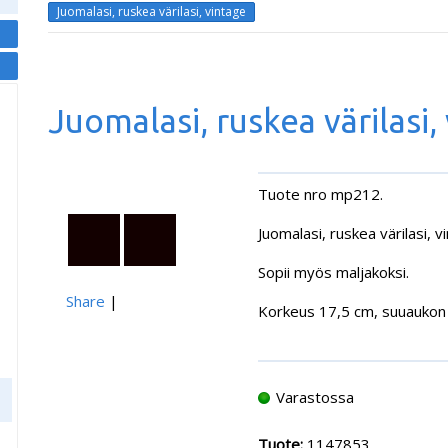
Juomalasi, ruskea värilasi, vintage
Juomalasi, ruskea värilasi,
Tuote nro mp212.
Juomalasi, ruskea värilasi, v
Sopii myös maljakoksi.
Share
|
Korkeus 17,5 cm, suuaukon h
Varastossa
Tuote:
1147853