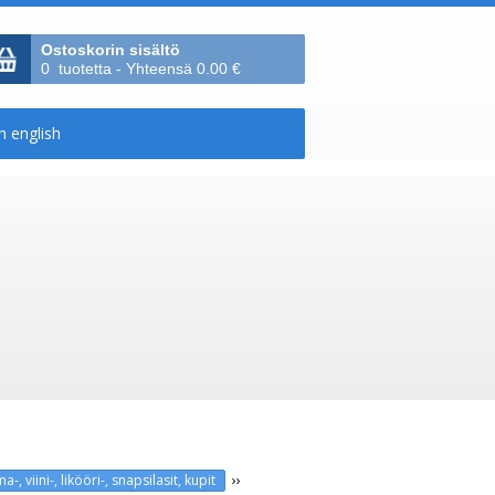
Ostoskorin sisältö
0 tuotetta - Yhteensä 0.00 €
››
a-, viini-, likööri-, snapsilasit, kupit