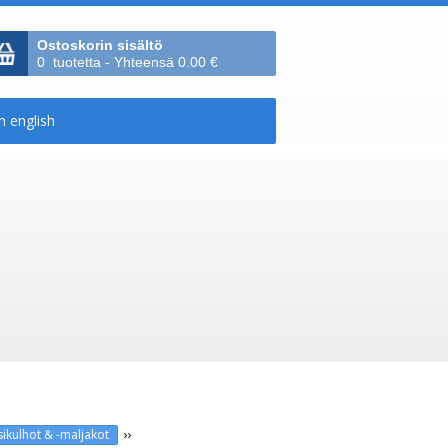
Ostoskorin sisältö
0 tuotetta - Yhteensä 0.00 €
››
lasikulhot & -maljakot