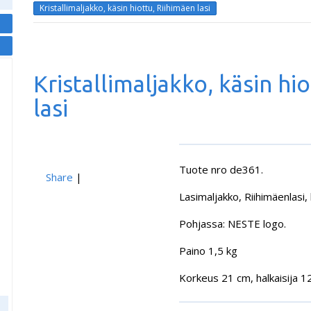
Kristallimaljakko, käsin hiottu, Riihimäen lasi
Kristallimaljakko, käsin hi
lasi
Tuote nro de361.
Share
|
Lasimaljakko, Riihimäenlasi, 
Pohjassa: NESTE logo.
Paino 1,5 kg
Korkeus 21 cm, halkaisija 1