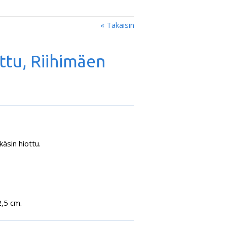
« Takaisin
ottu, Riihimäen
käsin hiottu.
2,5 cm.