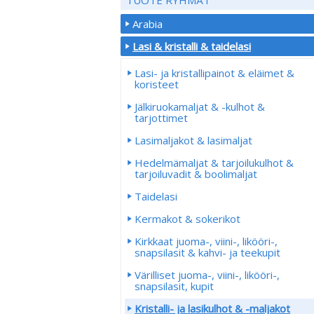
Arabia
Lasi & kristalli & taidelasi
Lasi- ja kristallipainot & eläimet &
koristeet
Jälkiruokamaljat & -kulhot &
tarjottimet
Lasimaljakot & lasimaljat
Hedelmämaljat & tarjoilukulhot &
tarjoiluvadit & boolimaljat
Taidelasi
Kermakot & sokerikot
Kirkkaat juoma-, viini-, likööri-,
snapsilasit & kahvi- ja teekupit
Värilliset juoma-, viini-, likööri-,
snapsilasit, kupit
Kristalli- ja lasikulhot & -maljakot