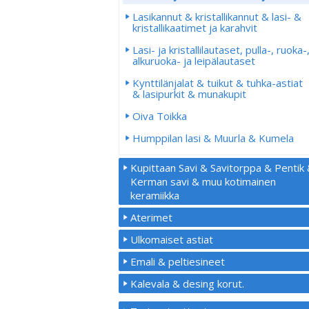
Lasikannut & kristallikannut & lasi- &
kristallikaatimet ja karahvit
Lasi- ja kristallilautaset, pulla-, ruoka-
alkuruoka- ja leipälautaset
Kynttilänjalat & tuikut & tuhka-astiat
& lasipurkit & munakupit
Oiva Toikka
Humppilan lasi & Muurla & Kumela
Kupittaan Savi & Savitorppa & Pentik
Kerman savi & muu kotimainen
keramiikka
Aterimet
Ulkomaiset astiat
Emali & peltiesineet
Kalevala & desing korut.