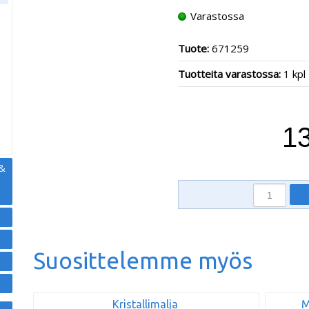
Varastossa
Tuote:
671259
,
Tuotteita varastossa:
1 kpl
13
 &
Suosittelemme myös
Kristallimalja
M