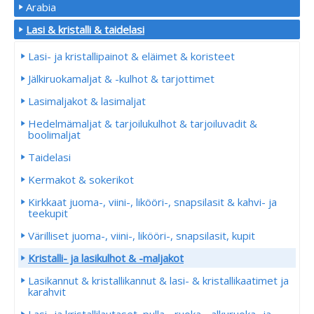
Arabia
Lasi & kristalli & taidelasi
Lasi- ja kristallipainot & eläimet & koristeet
Jälkiruokamaljat & -kulhot & tarjottimet
Lasimaljakot & lasimaljat
Hedelmämaljat & tarjoilukulhot & tarjoiluvadit &
boolimaljat
Taidelasi
Kermakot & sokerikot
Kirkkaat juoma-, viini-, likööri-, snapsilasit & kahvi- ja
teekupit
Värilliset juoma-, viini-, likööri-, snapsilasit, kupit
Kristalli- ja lasikulhot & -maljakot
Lasikannut & kristallikannut & lasi- & kristallikaatimet ja
karahvit
Lasi- ja kristallilautaset, pulla-, ruoka-, alkuruoka- ja