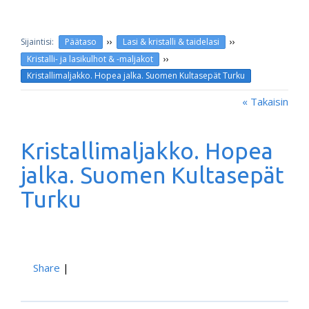
››
››
Päätaso
Lasi & kristalli & taidelasi
››
Kristalli- ja lasikulhot & -maljakot
Kristallimaljakko. Hopea jalka. Suomen Kultasepät Turku
« Takaisin
Kristallimaljakko. Hopea
jalka. Suomen Kultasepät
Turku
Share
|