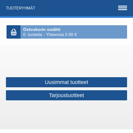
TUOTERYHMÄT
Ostoskorin sisältö
0 tuotetta - Yhteensä 0.00 €
Uusimmat tuotteet
Tarjoustuotteet