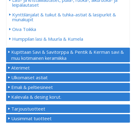
leipälautaset
Kynttilänjalat & tuikut & tuhka-astiat & lasipurkit &
munakupit
Oiva Toikka
Humppilan lasi & Muurla & Kumela
Kupittaan Savi & Savitorppa & Pentik & Kerman savi &
muu kotimainen keramiikka
Aterimet
Ulkomaiset astiat
Emali & peltiesineet
Kalevala & desing korut.
Tarjoustuotteet
Uusimmat tuotteet