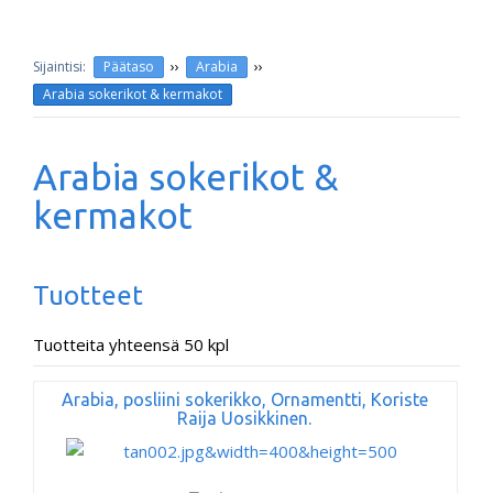
››
››
Päätaso
Arabia
Arabia sokerikot & kermakot
Arabia sokerikot &
kermakot
Tuotteet
Tuotteita yhteensä 50 kpl
Arabia, posliini sokerikko, Ornamentti, Koriste
Raija Uosikkinen.