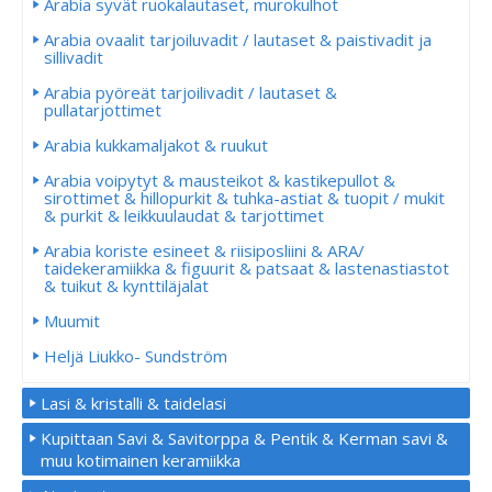
Arabia syvät ruokalautaset, murokulhot
Arabia ovaalit tarjoiluvadit / lautaset & paistivadit ja
sillivadit
Arabia pyöreät tarjoilivadit / lautaset &
pullatarjottimet
Arabia kukkamaljakot & ruukut
Arabia voipytyt & mausteikot & kastikepullot &
sirottimet & hillopurkit & tuhka-astiat & tuopit / mukit
& purkit & leikkuulaudat & tarjottimet
Arabia koriste esineet & riisiposliini & ARA/
taidekeramiikka & figuurit & patsaat & lastenastiastot
& tuikut & kynttiläjalat
Muumit
Heljä Liukko- Sundström
Lasi & kristalli & taidelasi
Kupittaan Savi & Savitorppa & Pentik & Kerman savi &
muu kotimainen keramiikka