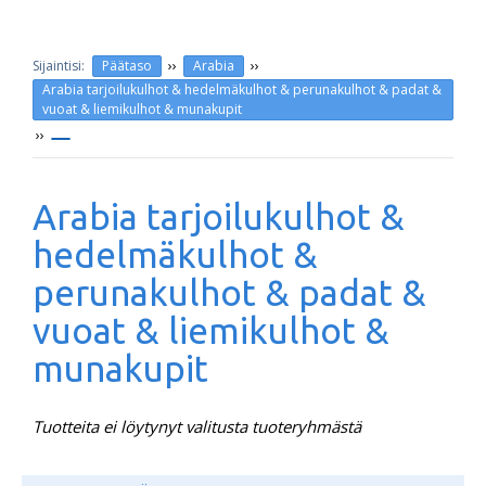
››
››
Päätaso
Arabia
Arabia tarjoilukulhot & hedelmäkulhot & perunakulhot & padat &
vuoat & liemikulhot & munakupit
››
Arabia tarjoilukulhot &
hedelmäkulhot &
perunakulhot & padat &
vuoat & liemikulhot &
munakupit
Tuotteita ei löytynyt valitusta tuoteryhmästä