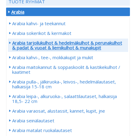
TUOTE RYHMÄT
Arabia
Arabia kahvi- ja teekannut
Arabia sokerikot & kermakot
Arabia tarjoilukulhot & hedelmäkulhot & perunakulhot
& padat & vuoat & liemikulhot & munakupit
Arabia kahvi-, tee-, mokkakupit ja mukit
Arabia maitokannut & soppaskoolit & kastikekulhot /
kaatimet
Arabia pulla-, jälkiruoka-, leivos-, hedelmälautaset,
halkaisija 15-18 cm
Arabia leipä-, alkuruoka-, salaattilautaset, halkaisija
18,5- 22 cm
Arabia varaosat, alustassit, kannet, kupit, jne
Arabia seinälautaset
Arabia matalat ruokalautaset