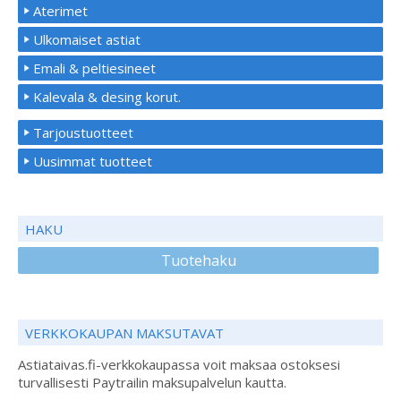
Aterimet
Ulkomaiset astiat
Emali & peltiesineet
Kalevala & desing korut.
Tarjoustuotteet
Uusimmat tuotteet
HAKU
Tuotehaku
VERKKOKAUPAN MAKSUTAVAT
Astiataivas.fi-verkkokaupassa voit maksaa ostoksesi
turvallisesti Paytrailin maksupalvelun kautta.