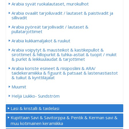
Arabia syvät ruokalautaset, murokulhot
Arabia ovaalit tarjoiluvadit / lautaset & paistivadit ja
sillivadit
Arabia pyöreät tarjoilivadit / lautaset &
pullatarjottimet
Arabia kukkamaljakot & ruukut
Arabia voipytyt & mausteikot & kastikepullot &
sirottimet & hillopurkit & tuhka-astiat & tuopit / mukit
& purkit & leikkuulaudat & tarjottimet
Arabia koriste esineet & riisiposliini & ARA/
taidekeramiikka & figuurit & patsaat & lastenastiastot
& tuikut & kynttiläjalat
Muumit
Heljä Liukko- Sundström
Lasi & kristalli & taidelasi
Kupittaan Savi & Savitorppa & Pentik & Kerman savi &
muu kotimainen keramiikka