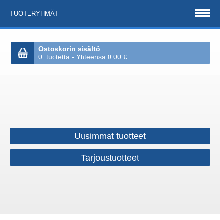
TUOTERYHMÄT
Ostoskorin sisältö
0 tuotetta - Yhteensä 0.00 €
Uusimmat tuotteet
Tarjoustuotteet