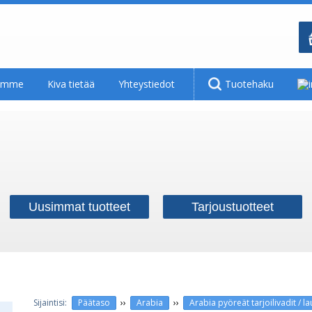
tamme
Kiva tietää
Yhteystiedot
Tuotehaku
Uusimmat tuotteet
Tarjoustuotteet
››
››
Päätaso
Arabia
Arabia pyöreät tarjoilivadit / l