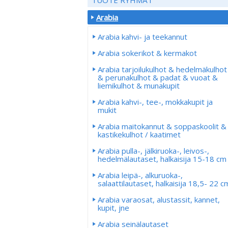
Arabia
Arabia kahvi- ja teekannut
Arabia sokerikot & kermakot
Arabia tarjoilukulhot & hedelmäkulhot
& perunakulhot & padat & vuoat &
liemikulhot & munakupit
Arabia kahvi-, tee-, mokkakupit ja
mukit
Arabia maitokannut & soppaskoolit &
kastikekulhot / kaatimet
Arabia pulla-, jälkiruoka-, leivos-,
hedelmälautaset, halkaisija 15-18 cm
Arabia leipä-, alkuruoka-,
salaattilautaset, halkaisija 18,5- 22 c
Arabia varaosat, alustassit, kannet,
kupit, jne
Arabia seinälautaset