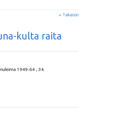
« Takaisin
una-kulta raita
uunuleima 1949-64 , 34.