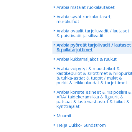
Arabia matalat ruokalautaset
Arabia syvät ruokalautaset,
murokulhot
Arabia ovaalit tarjoiluvadit / lautaset
& paistivadit ja sillivadit
Arabia pyöreät tarjoilivadit / lautaset
& pullatarjottimet
Arabia kukkamaljakot & ruukut
Arabia voipytyt & mausteikot &
kastikepullot & sirottimet & hillopurki
& tuhka-astiat & tuopit / mukit &
purkit & leikkuulaudat & tarjottimet
Arabia koriste esineet & riisiposliini &
ARA/ taidekeramiikka & figuurit &
patsaat & lastenastiastot & tuikut &
kynttiläjalat
Muumit
Heljä Liukko- Sundström