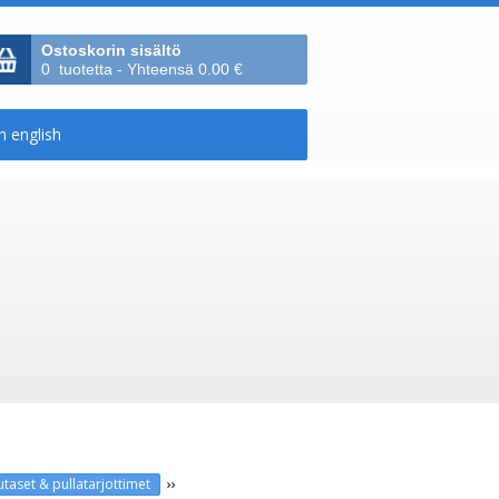
Ostoskorin sisältö
0 tuotetta - Yhteensä 0.00 €
››
autaset & pullatarjottimet