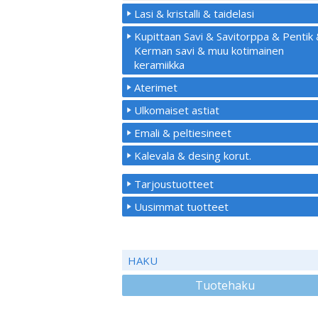
Lasi & kristalli & taidelasi
Kupittaan Savi & Savitorppa & Pentik
Kerman savi & muu kotimainen
keramiikka
Aterimet
Ulkomaiset astiat
Emali & peltiesineet
Kalevala & desing korut.
Tarjoustuotteet
Uusimmat tuotteet
HAKU
Tuotehaku