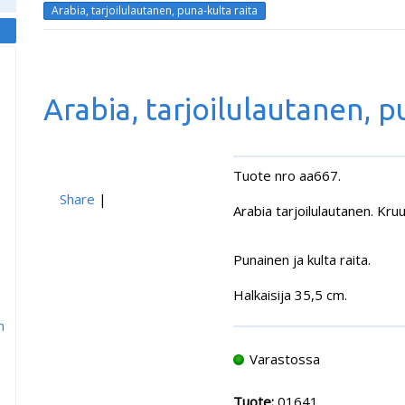
Arabia, tarjoilulautanen, puna-kulta raita
Arabia, tarjoilulautanen, p
Tuote nro aa667.
Share
|
Arabia tarjoilulautanen. Kr
Punainen ja kulta raita.
Halkaisija 35,5 cm.
m
Varastossa
Tuote:
01641