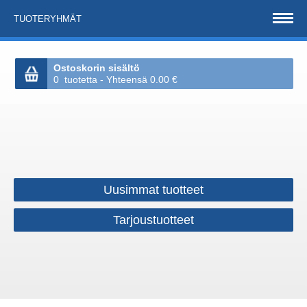
TUOTERYHMÄT
Ostoskorin sisältö
0 tuotetta - Yhteensä 0.00 €
Uusimmat tuotteet
Tarjoustuotteet