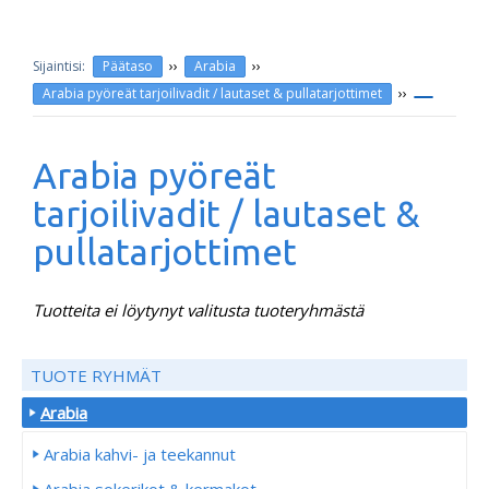
››
››
Päätaso
Arabia
››
Arabia pyöreät tarjoilivadit / lautaset & pullatarjottimet
Arabia pyöreät
tarjoilivadit / lautaset &
pullatarjottimet
Tuotteita ei löytynyt valitusta tuoteryhmästä
TUOTE RYHMÄT
Arabia
Arabia kahvi- ja teekannut