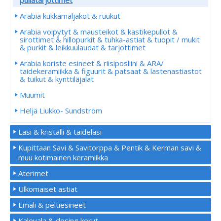
pullatarjottimet
Arabia kukkamaljakot & ruukut
Arabia voipytyt & mausteikot & kastikepullot &
sirottimet & hillopurkit & tuhka-astiat & tuopit / mukit
& purkit & leikkuulaudat & tarjottimet
Arabia koriste esineet & riisiposliini & ARA/
taidekeramiikka & figuurit & patsaat & lastenastiastot
& tuikut & kynttiläjalat
Muumit
Heljä Liukko- Sundström
Lasi & kristalli & taidelasi
Kupittaan Savi & Savitorppa & Pentik & Kerman savi &
muu kotimainen keramiikka
Aterimet
Ulkomaiset astiat
Emali & peltiesineet
Kalevala & desing korut.