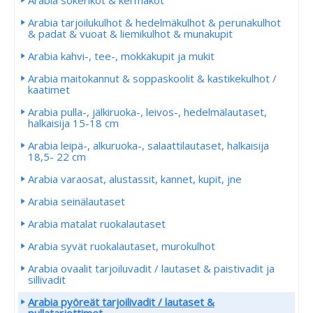
Arabia sokerikot & kermakot
Arabia tarjoilukulhot & hedelmäkulhot & perunakulhot
& padat & vuoat & liemikulhot & munakupit
Arabia kahvi-, tee-, mokkakupit ja mukit
Arabia maitokannut & soppaskoolit & kastikekulhot /
kaatimet
Arabia pulla-, jälkiruoka-, leivos-, hedelmälautaset,
halkaisija 15-18 cm
Arabia leipä-, alkuruoka-, salaattilautaset, halkaisija
18,5- 22 cm
Arabia varaosat, alustassit, kannet, kupit, jne
Arabia seinälautaset
Arabia matalat ruokalautaset
Arabia syvät ruokalautaset, murokulhot
Arabia ovaalit tarjoiluvadit / lautaset & paistivadit ja
sillivadit
Arabia pyöreät tarjoilivadit / lautaset &