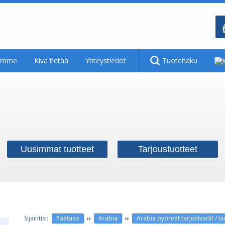
tamme
Kiva tietää
Yhteystiedot
Tuotehaku
Uusimmat tuotteet
Tarjoustuotteet
››
››
Päätaso
Arabia
Arabia pyöreät tarjoilivadit / l