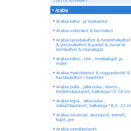
Arabia
Arabia kahvi- ja teekannut
Arabia sokerikot & kermakot
Arabia tarjoilukulhot & hedelmäkulhot
& perunakulhot & padat & vuoat &
liemikulhot & munakupit
Arabia kahvi-, tee-, mokkakupit ja
mukit
Arabia maitokannut & soppaskoolit &
kastikekulhot / kaatimet
Arabia pulla-, jälkiruoka-, leivos-,
hedelmälautaset, halkaisija 15-18 cm
Arabia leipä-, alkuruoka-,
salaattilautaset, halkaisija 18,5- 22 c
Arabia varaosat, alustassit, kannet,
kupit, jne
Arabia seinälautaset