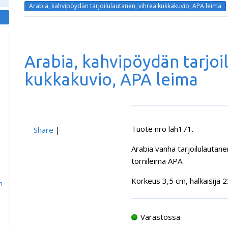
Arabia, kahvipöydän tarjoilulautanen, vihreä kukkakuvio, APA leima
Arabia, kahvipöydän tarjoi
kukkakuvio, APA leima
Tuote nro lah171.
Share
|
Arabia vanha tarjoilulautane
tornileima APA.
Korkeus 3,5 cm, halkaisija 
m
Varastossa