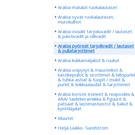
Arabia matalat ruokalautaset
Arabia syvät ruokalautaset,
murokulhot
Arabia ovaalit tarjoiluvadit / lautaset
& paistivadit ja sillivadit
Arabia pyöreät tarjoilivadit / lautaset
& pullatarjottimet
Arabia kukkamaljakot & ruukut
Arabia voipytyt & mausteikot &
kastikepullot & sirottimet & hillopurki
& tuhka-astiat & tuopit / mukit &
purkit & leikkuulaudat & tarjottimet
Arabia koriste esineet & riisiposliini &
ARA/ taidekeramiikka & figuurit &
patsaat & lastenastiastot & tuikut &
kynttiläjalat
Muumit
Heljä Liukko- Sundström