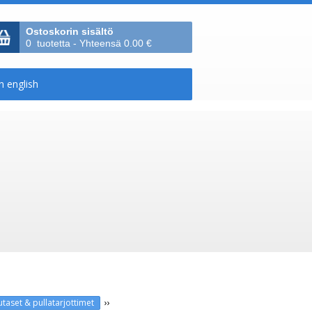
Ostoskorin sisältö
0 tuotetta - Yhteensä 0.00 €
››
autaset & pullatarjottimet