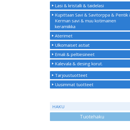
Lasi & kristalli & taidelasi
Kupittaan Savi & Savitorppa & Pentik
Kerman savi & muu kotimainen
keramiikka
Aterimet
Ulkomaiset astiat
Emali & peltiesineet
Kalevala & desing korut.
Tarjoustuotteet
Uusimmat tuotteet
HAKU
Tuotehaku