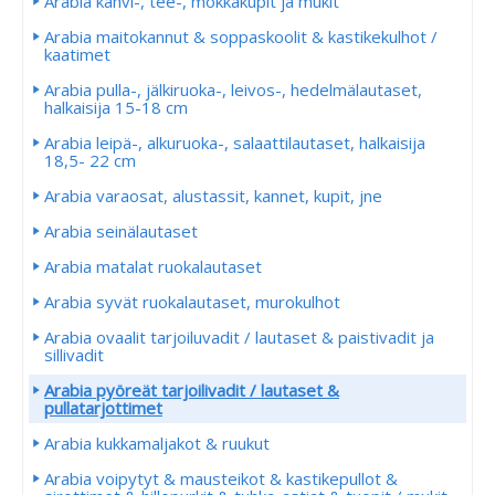
Arabia kahvi-, tee-, mokkakupit ja mukit
Arabia maitokannut & soppaskoolit & kastikekulhot /
kaatimet
Arabia pulla-, jälkiruoka-, leivos-, hedelmälautaset,
halkaisija 15-18 cm
Arabia leipä-, alkuruoka-, salaattilautaset, halkaisija
18,5- 22 cm
Arabia varaosat, alustassit, kannet, kupit, jne
Arabia seinälautaset
Arabia matalat ruokalautaset
Arabia syvät ruokalautaset, murokulhot
Arabia ovaalit tarjoiluvadit / lautaset & paistivadit ja
sillivadit
Arabia pyöreät tarjoilivadit / lautaset &
pullatarjottimet
Arabia kukkamaljakot & ruukut
Arabia voipytyt & mausteikot & kastikepullot &