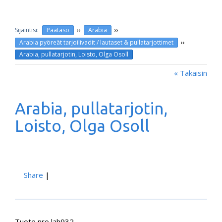
››
››
Päätaso
Arabia
››
Arabia pyöreät tarjoilivadit / lautaset & pullatarjottimet
Arabia, pullatarjotin, Loisto, Olga Osoll
« Takaisin
Arabia, pullatarjotin,
Loisto, Olga Osoll
Share
|
Tuote nro lah932.