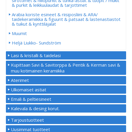
sirottimet & hillopurkit & tuhka-astiat & tuopit / mukit
& purkit & leikkuulaudat & tarjottimet
Arabia koriste esineet & riisiposliini & ARA/
taidekeramiikka & figuurit & patsaat & lastenastiastot
& tuikut & kynttiläjalat
Muumit
Heljä Liukko- Sundström
Lasi & kristalli & taidelasi
Kupittaan Savi & Savitorppa & Pentik & Kerman savi &
muu kotimainen keramiikka
Aterimet
Ulkomaiset astiat
Emali & peltiesineet
Kalevala & desing korut.
Tarjoustuotteet
Uusimmat tuotteet