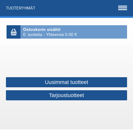
TUOTERYHMÄT
Ostoskorin sisältö
0 tuotetta - Yhteensä 0.00 €
Uusimmat tuotteet
Tarjoustuotteet