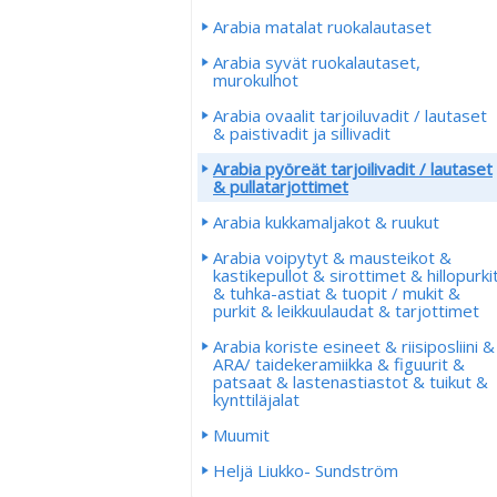
Arabia matalat ruokalautaset
Arabia syvät ruokalautaset,
murokulhot
Arabia ovaalit tarjoiluvadit / lautaset
& paistivadit ja sillivadit
Arabia pyöreät tarjoilivadit / lautaset
& pullatarjottimet
Arabia kukkamaljakot & ruukut
Arabia voipytyt & mausteikot &
kastikepullot & sirottimet & hillopurki
& tuhka-astiat & tuopit / mukit &
purkit & leikkuulaudat & tarjottimet
Arabia koriste esineet & riisiposliini &
ARA/ taidekeramiikka & figuurit &
patsaat & lastenastiastot & tuikut &
kynttiläjalat
Muumit
Heljä Liukko- Sundström