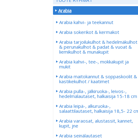
Arabia
Arabia kahvi- ja teekannut
Arabia sokerikot & kermakot
Arabia tarjoilukulhot & hedelmäkulhot
& perunakulhot & padat & vuoat &
liemikulhot & munakupit
Arabia kahvi-, tee-, mokkakupit ja
mukit
Arabia maitokannut & soppaskoolit &
kastikekulhot / kaatimet
Arabia pulla-, jälkiruoka-, leivos-,
hedelmälautaset, halkaisija 15-18 cm
Arabia leipä-, alkuruoka-,
salaattilautaset, halkaisija 18,5- 22 c
Arabia varaosat, alustassit, kannet,
kupit, jne
Arabia seinälautaset