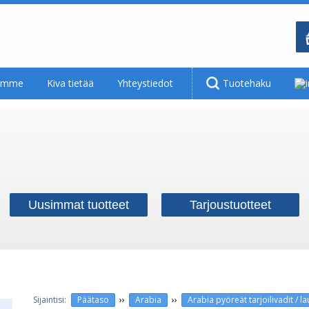
tamme
Kiva tietää
Yhteystiedot
Tuotehaku
Uusimmat tuotteet
Tarjoustuotteet
››
››
Päätaso
Arabia
Arabia pyöreät tarjoilivadit / l