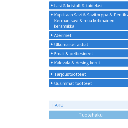
Lasi & kristalli & taidelasi
Kupittaan Savi & Savitorppa & Pentik
Kerman savi & muu kotimainen
keramiikka
Aterimet
Ulkomaiset astiat
Emali & peltiesineet
Kalevala & desing korut.
Tarjoustuotteet
Uusimmat tuotteet
HAKU
Tuotehaku