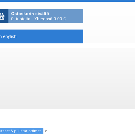
Ostoskorin sisältö
0 tuotetta - Yhteensä 0.00 €
››
autaset & pullatarjottimet