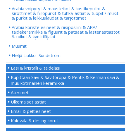
Arabia voipytyt & mausteikot & kastikepullot &
sirottimet & hillopurkit & tuhka-astiat & tuopit / mukit
& purkit & leikkuulaudat & tarjottimet
Arabia koriste esineet & riisiposliini & ARA/
taidekeramiikka & figuurit & patsaat & lastenastiastot
& tuikut & kynttiläjalat
Muumit
Heljä Liukko- Sundström
Lasi & kristalli & taidelasi
Kupittaan Savi & Savitorppa & Pentik & Kerman savi &
muu kotimainen keramiikka
Aterimet
Ulkomaiset astiat
Emali & peltiesineet
Kalevala & desing korut.