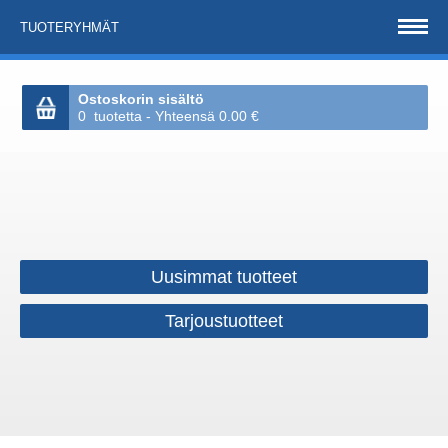
TUOTERYHMÄT
Ostoskorin sisältö
0 tuotetta - Yhteensä 0.00 €
Uusimmat tuotteet
Tarjoustuotteet