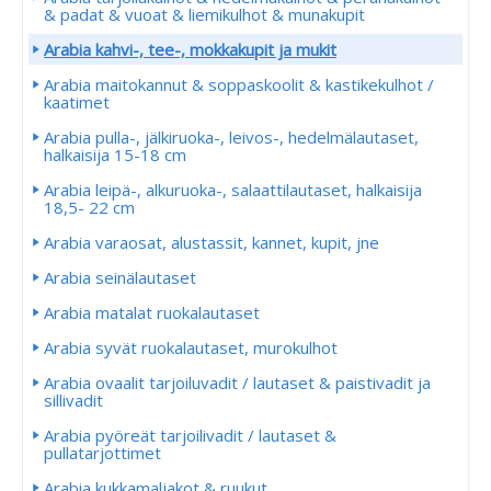
& padat & vuoat & liemikulhot & munakupit
Arabia kahvi-, tee-, mokkakupit ja mukit
Arabia maitokannut & soppaskoolit & kastikekulhot /
kaatimet
Arabia pulla-, jälkiruoka-, leivos-, hedelmälautaset,
halkaisija 15-18 cm
Arabia leipä-, alkuruoka-, salaattilautaset, halkaisija
18,5- 22 cm
Arabia varaosat, alustassit, kannet, kupit, jne
Arabia seinälautaset
Arabia matalat ruokalautaset
Arabia syvät ruokalautaset, murokulhot
Arabia ovaalit tarjoiluvadit / lautaset & paistivadit ja
sillivadit
Arabia pyöreät tarjoilivadit / lautaset &
pullatarjottimet
Arabia kukkamaljakot & ruukut