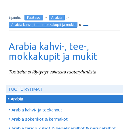
››
››
Päätaso
Arabia
››
Arabia kahvi-, tee-, mokkakupit ja mukit
Arabia kahvi-, tee-,
mokkakupit ja mukit
Tuotteita ei löytynyt valitusta tuoteryhmästä
TUOTE RYHMÄT
Arabia
Arabia kahvi- ja teekannut
Arabia sokerikot & kermakot
Arabia tarjoilukulhot & hedelmäkulhot & perunakulhot